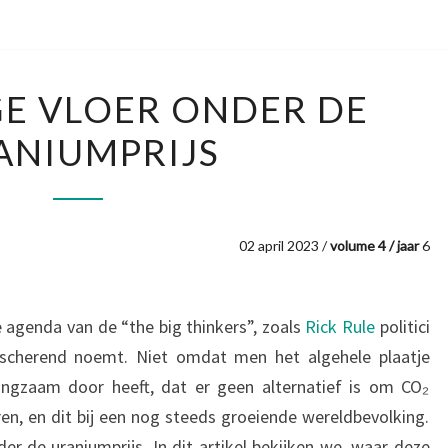
EEN
GE VLOER ONDER DE
STEVIGE
ANIUMPRIJS
VLOER
ONDER
DE
URANIUMPRIJS
02 april 2023 /
volume 4 / jaar
6
genda van de “the big thinkers”, zoals
Rick Rule
politici
scherend noemt. Niet omdat men het algehele plaatje
ngzaam door heeft, dat er geen alternatief is om CO₂
n, en dit bij een nog steeds groeiende wereldbevolking.
er de uraniumprijs. In dit artikel bekijken we, waar deze