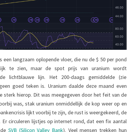
 is een langzaam oplopende vloer, die nu de $ 50 per pond
lijk te zien, maar de spot prijs van uranium wordt
de lichtblauwe lijn. Het 200-daags gemiddelde (zie
t geen goed teken is. Uranium daalde deze maand even
e sterk hierop. Dit was meegegeven door het feit van de
orbij was, stak uranium onmiddellijk de kop weer op en
kencrisis lijkt voorbij te zijn, de rust is weergekeerd, de
 Er circuleren lijstjes op internet rond, dat een fix aantal
n de
SVB (Silicon Valley Bank
). Veel mensen trekken hun