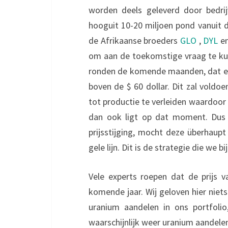
worden deels geleverd door bedri
hooguit 10-20 miljoen pond vanuit d
de Afrikaanse broeders
GLO
,
DYL
e
om aan de toekomstige vraag te k
ronden de komende maanden, dat er h
boven de $ 60 dollar. Dit zal vold
tot productie te verleiden waardoor d
dan ook ligt op dat moment. Dus 
prijsstijging, mocht deze überhaup
gele lijn. Dit is de strategie die we 
Vele experts roepen dat de prijs 
komende jaar. Wij geloven hier niet
uranium aandelen in ons portfoli
waarschijnlijk weer uranium aandelen b