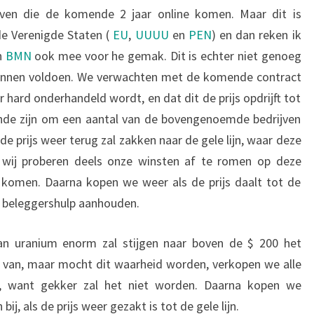
jven die de komende 2 jaar online komen. Maar dit is
e Verenigde Staten (
EU
,
UUUU
en
PEN
) en dan reken ik
n
BMN
ook mee voor he gemak. Dit is echter niet genoeg
unnen voldoen. We verwachten met de komende contract
ard onderhandeld wordt, en dat dit de prijs opdrijft tot
oende zijn om een aantal van de bovengenoemde bedrijven
e prijs weer terug zal zakken naar de gele lijn, waar deze
wij proberen deels onze winsten af te romen op deze
t komen. Daarna kopen we weer als de prijs daalt tot de
bij beleggershulp aanhouden.
van uranium enorm zal stijgen naar boven de $ 200 het
s van, maar mocht dit waarheid worden, verkopen we alle
o, want gekker zal het niet worden. Daarna kopen we
ij, als de prijs weer gezakt is tot de gele lijn.