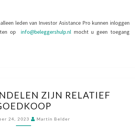
alleen leden van Investor Asistance Pro kunnen inloggen
weten op
info@beleggershulp.nl
mocht u geen toegang
URANIUM
NDELEN ZIJN RELATIEF
AANDELEN
GOEDKOOP
ZIJN
RELATIEF
er 24, 2023
Martin Belder
GOEDKOOP