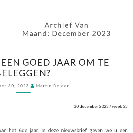
Archief Van
Maand:
December 2023
WORDT
 EEN GOED JAAR OM TE
2024
BELEGGEN?
EEN
GOED
er 30, 2023
Martin Belder
JAAR
OM
30 december 2023 / week 53
TE
BELEGGEN?
 van het 6de jaar. In deze nieuwsbrief geven we u een