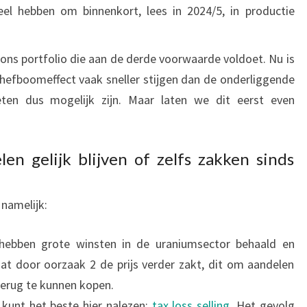
eel hebben om binnenkort, lees in 2024/5, in productie
ons portfolio die aan de derde voorwaarde voldoet. Nu is
 hefboomeffect vaak sneller stijgen dan de onderliggende
eten dus mogelijk zijn. Maar laten we dit eerst even
n gelijk blijven of zelfs zakken sinds
 namelijk:
 hebben grote winsten in de uraniumsector behaald en
t door oorzaak 2 de prijs verder zakt, dit om aandelen
terug te kunnen kopen.
 kunt het beste hier nalezen:
tax loss selling
. Het gevolg