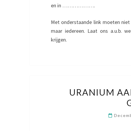
en in ……………….
Met onderstaande link moeten niet 
maar iedereen. Laat ons a.u.b. 
krijgen.
URANIUM AA
Decemb