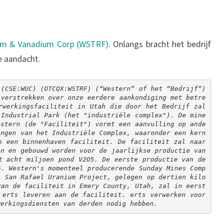
um & Vanadium Corp (WSTRF)
. Onlangs bracht het bedrijf
e aandacht.
(CSE:WUC) (OTCQX:WSTRF) (“Western” of het “Bedrijf”) 
 verstrekken over onze eerdere aankondiging met betre
rwerkingsfaciliteit in Utah die door het Bedrijf zal 
 Industrial Park (het "industriële complex"). De mine
estern (de "Faciliteit") vormt een aanvulling op ande
ingen van het Industriële Complex, waaronder een kern
n een binnenhaven faciliteit. De faciliteit zal naar 
n en gebouwd worden voor de jaarlijkse productie van 
t acht miljoen pond V2O5. De eerste productie van de 
6. Western's momenteel producerende Sunday Mines Comp
t San Rafael Uranium Project, gelegen op dertien kilo
van de faciliteit in Emery County, Utah, zal in eerst
 erts leveren aan de faciliteit. erts verwerken voor 
werkingsdiensten van derden nodig hebben.