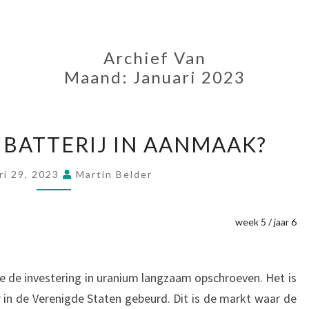
Archief Van
Maand:
Januari 2023
EEN
 BATTERIJ IN AANMAAK?
URANIUM
BATTERIJ
ri 29, 2023
Martin Belder
IN
AANMAAK?
week 5 / jaar 6
 de investering in uranium langzaam opschroeven. Het is
r in de Verenigde Staten gebeurd. Dit is de markt waar de