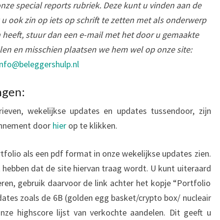
onze special reports rubriek. Deze kunt u vinden aan de
t u ook zin op iets op schrift te zetten met als onderwerp
 heeft, stuur dan een e-mail met het door u gemaakte
elen en misschien plaatsen we hem wel op onze site:
info@beleggershulp.nl
ngen:
even, wekelijkse updates en updates tussendoor, zijn
onnement door
hier
op te klikken.
folio als een pdf format in onze wekelijkse updates zien.
 hebben dat de site hiervan traag wordt. U kunt uiteraard
eren, gebruik daarvoor de link achter het kopje “Portfolio
dates zoals de 6B (golden egg basket/crypto box/ nucleair
nze highscore lijst van verkochte aandelen. Dit geeft u