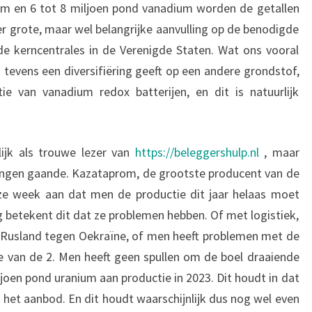
um en 6 tot 8 miljoen pond vanadium worden de getallen
eer grote, maar wel belangrijke aanvulling op de benodigde
de kerncentrales in de Verenigde Staten. Wat ons vooral
s tevens een diversifiëring geeft op een andere grondstof,
ie van vanadium redox batterijen, en dit is natuurlijk
lijk als trouwe lezer van
https://beleggershulp.nl
, maar
elingen gaande. Kazataprom, de grootste producent van de
e week aan dat men de productie dit jaar helaas moet
betekent dit dat ze problemen hebben. Of met logistiek,
an Rusland tegen Oekraïne, of men heeft problemen met de
ie van de 2. Men heeft geen spullen om de boel draaiende
oen pond uranium aan productie in 2023. Dit houdt in dat
 het aanbod. En dit houdt waarschijnlijk dus nog wel even