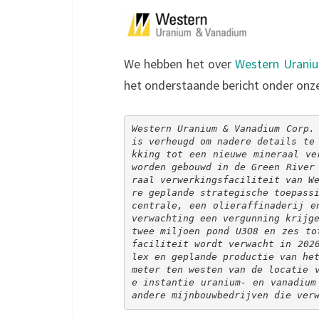
We hebben het over
Western Urani
het onderstaande bericht onder onz
Western Uranium & Vanadium Corp. 
is verheugd om nadere details te
kking tot een nieuwe mineraal ve
worden gebouwd in de Green River
raal verwerkingsfaciliteit van W
re geplande strategische toepass
centrale, een olieraffinaderij e
verwachting een vergunning krijge
twee miljoen pond U3O8 en zes to
faciliteit wordt verwacht in 202
lex en geplande productie van he
meter ten westen van de locatie 
e instantie uranium- en vanadium
andere mijnbouwbedrijven die ver