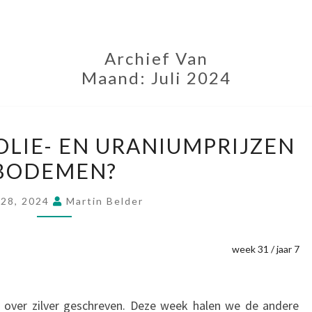
Archief Van
Maand:
Juli 2024
GOUD-,
 OLIE- EN URANIUMPRIJZEN
ZILVER-,
BODEMEN?
OLIE-
EN
i 28, 2024
Martin Belder
URANIUMPRIJZEN
BODEMEN?
week 31 / jaar 7
 over zilver geschreven. Deze week halen we de andere