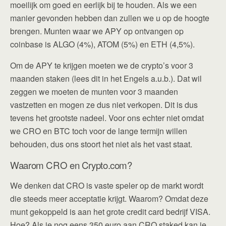
moeilijk om goed en eerlijk bij te houden. Als we een
manier gevonden hebben dan zullen we u op de hoogte
brengen. Munten waar we APY op ontvangen op
coinbase is ALGO (4%), ATOM (5%) en ETH (4,5%).
Om de APY te krijgen moeten we de crypto’s voor 3
maanden staken (lees dit in het Engels a.u.b.). Dat wil
zeggen we moeten de munten voor 3 maanden
vastzetten en mogen ze dus niet verkopen. Dit is dus
tevens het grootste nadeel. Voor ons echter niet omdat
we CRO en BTC toch voor de lange termijn willen
behouden, dus ons stoort het niet als het vast staat.
Waarom CRO en Crypto.com?
We denken dat CRO is vaste speler op de markt wordt
die steeds meer acceptatie krijgt. Waarom? Omdat deze
munt gekoppeld is aan het grote credit card bedrijf VISA.
Hoe? Als je nog eens 350 euro aan CRO staked kan je