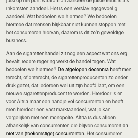
juist op het punt waarom dit aandeel de juiste keus is als
inkomsten aandeel. Het is een verslavingsgevoelig
aandeel. Wat bedoelen we hiermee? We bedoelen
hiermee dat mensen blijkbaar niet kunnen stoppen met
het consumeren hiervan, daarom is dit zo’n geweldige
business.
Aan de sigarettenhandel zit nog een aspect wat ons erg
bevalt, iedere regering werkt de handel tegen. Wat
bedoelen we hiermee?
De afgelopen decennia h
eeft men
terecht, of onterecht, de sigarettenproducenten zo onder
druk gezet, dat iedereen wel uit zijn hoofd laat, om een
nieuwe sigarettenproducent te worden. Hierdoor is er
voor Altria maar een handje vol concurrenten en heeft
men hierdoor een vast marktaandeel, wat je kan
vergelijken met een monopolie. Altria is dus alleen
afhankelijk van consumenten die blijven consumere
n en
niet van (toekomstige) concurrenten.
Het consumeren