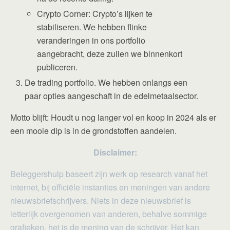
Crypto Corner: Crypto’s lijken te
stabiliseren. We hebben flinke
veranderingen in ons portfolio
aangebracht, deze zullen we binnenkort
publiceren.
De trading portfolio. We hebben onlangs een
paar opties aangeschaft in de edelmetaalsector.
Motto blijft: Houdt u nog langer vol en koop in 2024 als er
een mooie dip is in de grondstoffen aandelen.
Disclaimer:
Beleggershulp baseert zijn werk op research vanaf het
internet, bij officiële instanties en meningen van andere
nieuwsbriefschrijvers. Niets in deze nieuwsbrief is
letterlijk overgenomen van anderen, behalve sommige
grafieken, het is de mening van de schrijver. Het kan