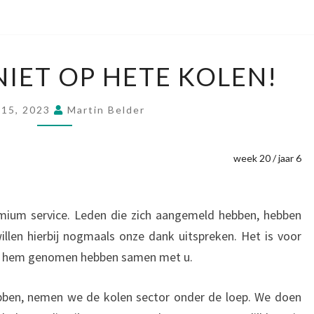
WIJ
NIET OP HETE KOLEN!
ZITTEN
NIET
 15, 2023
Martin Belder
OP
HETE
week 20 / jaar 6
KOLEN!
mium service. Leden die zich aangemeld hebben, hebben
illen hierbij nogmaals onze dank uitspreken. Het is voor
t we hem genomen hebben samen met u.
ebben, nemen we de kolen sector onder de loep. We doen