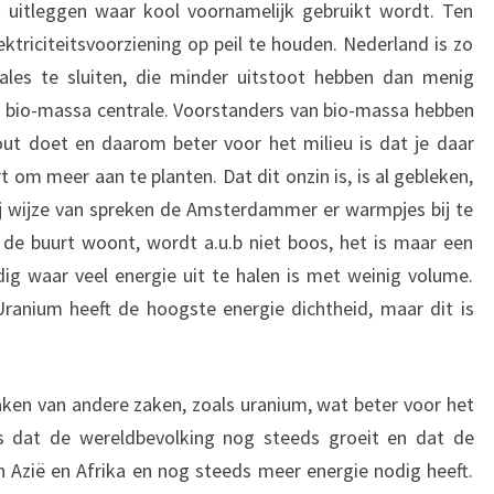
uitleggen waar kool voornamelijk gebruikt wordt. Ten
ktriciteitsvoorziening op peil te houden. Nederland is zo
es te sluiten, die minder uitstoot hebben dan menig
n bio-massa centrale. Voorstanders van bio-massa hebben
out doet en daarom beter voor het milieu is dat je daar
t om meer aan te planten. Dat dit onzin is, is al gebleken,
j wijze van spreken de Amsterdammer er warmpjes bij te
in de buurt woont, wordt a.u.b niet boos, het is maar een
ig waar veel energie uit te halen is met weinig volume.
ranium heeft de hoogste energie dichtheid, maar dit is
maken van andere zaken, zoals uranium, wat beter voor het
 is dat de wereldbevolking nog steeds groeit en dat de
in Azië en Afrika en nog steeds meer energie nodig heeft.