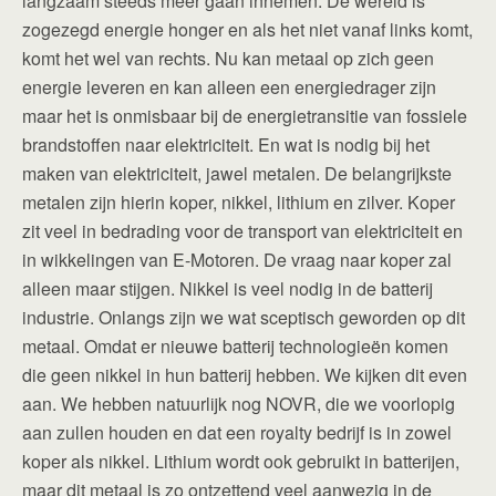
langzaam steeds meer gaan innemen. De wereld is
zogezegd energie honger en als het niet vanaf links komt,
komt het wel van rechts. Nu kan metaal op zich geen
energie leveren en kan alleen een energiedrager zijn
maar het is onmisbaar bij de energietransitie van fossiele
brandstoffen naar elektriciteit. En wat is nodig bij het
maken van elektriciteit, jawel metalen. De belangrijkste
metalen zijn hierin koper, nikkel, lithium en zilver. Koper
zit veel in bedrading voor de transport van elektriciteit en
in wikkelingen van E-Motoren. De vraag naar koper zal
alleen maar stijgen. Nikkel is veel nodig in de batterij
industrie. Onlangs zijn we wat sceptisch geworden op dit
metaal. Omdat er nieuwe batterij technologieën komen
die geen nikkel in hun batterij hebben. We kijken dit even
aan. We hebben natuurlijk nog NOVR, die we voorlopig
aan zullen houden en dat een royalty bedrijf is in zowel
koper als nikkel. Lithium wordt ook gebruikt in batterijen,
maar dit metaal is zo ontzettend veel aanwezig in de