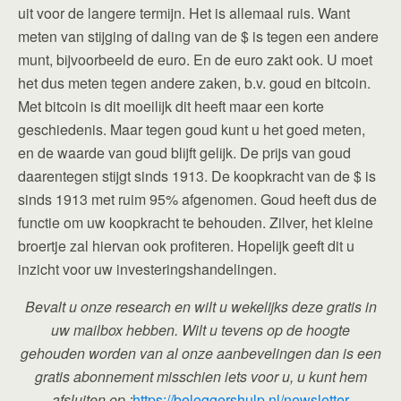
uit voor de langere termijn. Het is allemaal ruis. Want
meten van stijging of daling van de $ is tegen een andere
munt, bijvoorbeeld de euro. En de euro zakt ook. U moet
het dus meten tegen andere zaken, b.v. goud en bitcoin.
Met bitcoin is dit moeilijk dit heeft maar een korte
geschiedenis. Maar tegen goud kunt u het goed meten,
en de waarde van goud blijft gelijk. De prijs van goud
daarentegen stijgt sinds 1913. De koopkracht van de $ is
sinds 1913 met ruim 95% afgenomen. Goud heeft dus de
functie om uw koopkracht te behouden. Zilver, het kleine
broertje zal hiervan ook profiteren. Hopelijk geeft dit u
inzicht voor uw investeringshandelingen.
Bevalt u onze research en wilt u wekelijks deze gratis in
uw mailbox hebben. Wilt u tevens op de hoogte
gehouden worden van al onze aanbevelingen dan is een
gratis abonnement misschien iets voor u, u kunt hem
afsluiten op :
https://beleggershulp.nl/newsletter