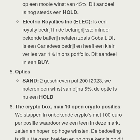
op een mooie winst van 45%. Dit aandeel
is nog steeds een
HOLD.
Electric Royalties Inc (ELEC):
Is een
royalty bedrijf in de belangrijkste minder
bekende batterij metalen zoals Cobalt. Dit
is een Canadees bedrijf en heeft een klein
verlies van 1% in ons portfolio. Dit aandeel
in een
BUY.
Opties
SAND:
2 geschreven put 20012023, we
noteren een winst van bijna 5%, de optie is
nu een
HOLD
The crypto box, max 10 open crypto posities
:
We stappen in onbekende crypto’s met 100 euro
per positie waardoor we een teen in deze markt
zetten en hopen op hoge winsten. De bedoeling
is dit uit te gaan breiden en zo onze kennis op dit