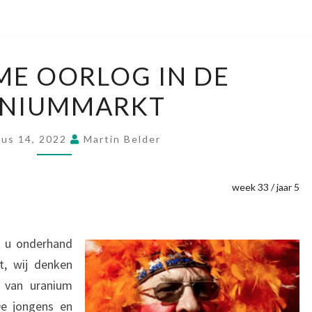
OVERNAME
E OORLOG IN DE
OORLOG
NIUMMARKT
IN
DE
URANIUMMARKT
us 14, 2022
Martin Belder
week 33 / jaar 5
t u onderhand
t, wij denken
s van uranium
e jongens en