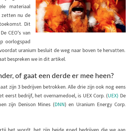
le materiaal
n zetten nu de
 toekomst. Dit
 De CEO’s van
op oorlogspad
n voordat uranium besluit de weg naar boven te hervatten.
at bespreken we in dit artikel.
nder, of gaat een derde er mee heen?
at zijn 3 bedrijven betrokken. Alle drie zijn ook nog eens
t eerst bedrijf, het overnamedoel, is UEX Corp. (
UEX)
De
men zijn Denison Mines (
DNN
) en Uranium Energy Corp.
tij het wordt, het zijn beide goed bedrijven die we aan