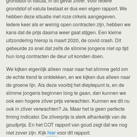
grondstof of valuta, in dit geval zilver. Voor iedere
grondstof of valuta bestaat er dus een eigen rapport. We
hebben deze situatie met roze cirkels aangegeven.
Iedere keer als er weinig open contracten zijn, hebben we
kans dat de prijs daarna weer gaat stijgen. Een kleine
uitzondering hierop is maart 2020, de covid crash. Dit
gebeurde zo snel dat zelfs de slimme jongens niet op tijd
hun long contracten de deur uit konden doen.
We kijken eigenlijk alleen maar naar het slimme geld om
de echte trend te ontdekken, en we kijken dus alleen naar
de groene lijn. Als deze voorbij het dieptepunt is, en de
slimme jongens beginnen long te gaan, dan kunnen we
ook een hogere zilver prijs verwachten. Kunnen we dit nu
ook in zilver verwachten? Ja. Maar het is geen perfecte
timing indicator. De zilverprijs is sterk afhankelijk van de
goudprijs. En het COT rapport van goud zegt dat we nog
niet zover zijn. Kijk
hier
voor dit rapport.