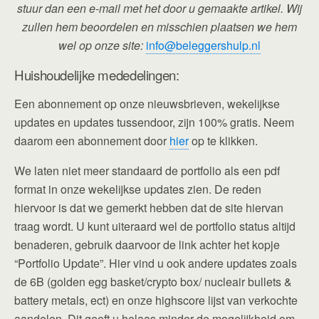
stuur dan een e-mail met het door u gemaakte artikel. Wij
zullen hem beoordelen en misschien plaatsen we hem
wel op onze site:
info@beleggershulp.nl
Huishoudelijke mededelingen:
Een abonnement op onze nieuwsbrieven, wekelijkse
updates en updates tussendoor, zijn 100% gratis. Neem
daarom een abonnement door
hier
op te klikken.
We laten niet meer standaard de portfolio als een pdf
format in onze wekelijkse updates zien. De reden
hiervoor is dat we gemerkt hebben dat de site hiervan
traag wordt. U kunt uiteraard wel de portfolio status altijd
benaderen, gebruik daarvoor de link achter het kopje
“Portfolio Update”. Hier vind u ook andere updates zoals
de 6B (golden egg basket/crypto box/ nucleair bullets &
battery metals, ect) en onze highscore lijst van verkochte
aandelen. Dit geeft u helaas minder de mogelijkheid om