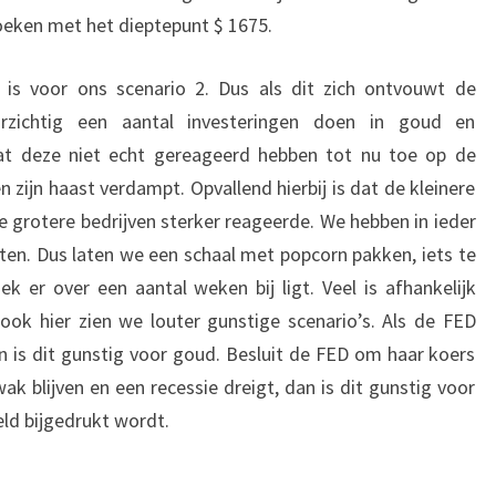
zoeken met het dieptepunt $ 1675.
o is voor ons scenario 2. Dus als dit zich ontvouwt de
ichtig een aantal investeringen doen in goud en
at deze niet echt gereageerd hebben tot nu toe op de
en zijn haast verdampt. Opvallend hierbij is dat de kleinere
e grotere bedrijven sterker reageerde. We hebben in ieder
tten. Dus laten we een schaal met popcorn pakken, iets te
k er over een aantal weken bij ligt. Veel is afhankelijk
ok hier zien we louter gunstige scenario’s. Als de FED
n is dit gunstig voor goud. Besluit de FED om haar koers
 blijven en een recessie dreigt, dan is dit gunstig voor
eld bijgedrukt wordt.