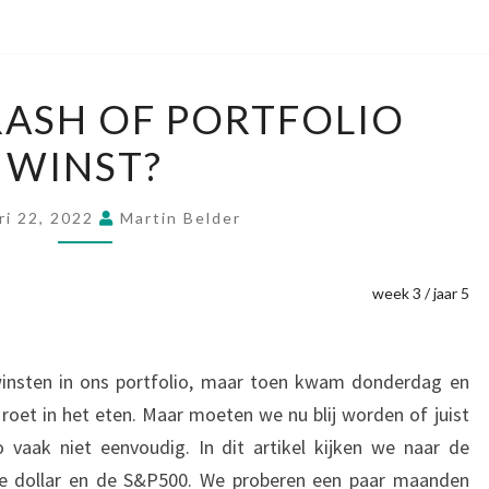
MARKET
ASH OF PORTFOLIO
CRASH
WINST?
OF
PORTFOLIO
WINST?
ri 22, 2022
Martin Belder
week 3 / jaar 5
nsten in ons portfolio, maar toen kwam donderdag en
 roet in het eten. Maar moeten we nu blij worden of juist
 vaak niet eenvoudig. In dit artikel kijken we naar de
n de dollar en de S&P500. We proberen een paar maanden