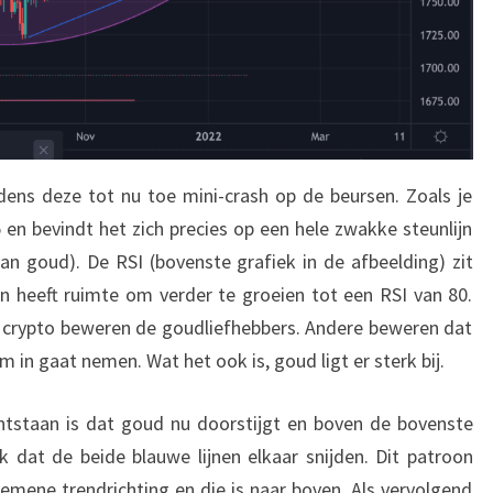
dens deze tot nu toe mini-crash op de beursen. Zoals je
5 en bevindt het zich precies op een hele zwakke steunlijn
 van goud). De RSI (bovenste grafiek in de afbeelding) zit
n heeft ruimte om verder te groeien tot een RSI van 80.
n crypto beweren de goudliefhebbers. Andere beweren dat
 in gaat nemen. Wat het ook is, goud ligt er sterk bij.
tstaan is dat goud nu doorstijgt en boven de bovenste
ijk dat de beide blauwe lijnen elkaar snijden. Dit patroon
gemene trendrichting en die is naar boven. Als vervolgend