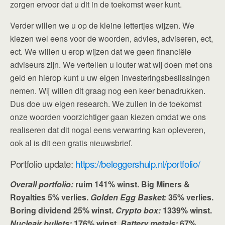
zorgen ervoor dat u dit in de toekomst weer kunt.
Verder willen we u op de kleine lettertjes wijzen. We
kiezen wel eens voor de woorden, advies, adviseren, ect,
ect. We willen u erop wijzen dat we geen financiële
adviseurs zijn. We vertellen u louter wat wij doen met ons
geld en hierop kunt u uw eigen investeringsbeslissingen
nemen. Wij willen dit graag nog een keer benadrukken.
Dus doe uw eigen research. We zullen in de toekomst
onze woorden voorzichtiger gaan kiezen omdat we ons
realiseren dat dit nogal eens verwarring kan opleveren,
ook al is dit een gratis nieuwsbrief.
Portfolio update:
https://beleggershulp.nl/portfolio/
Overall portfolio:
ruim 141% winst. Big Miners &
Royalties 5% verlies.
Golden Egg Basket:
35% verlies.
Boring dividend 25% winst.
Crypto box:
1339% winst.
Nucleair bullets:
176% winst.
Battery metals:
67%