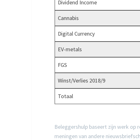
Dividend Income
Cannabis
Digital Currency
EV-metals
FGS
Winst/Verlies 2018/9
Totaal
Beleggershulp baseert zijn werk op res
meningen van andere nieuwsbriefschrij