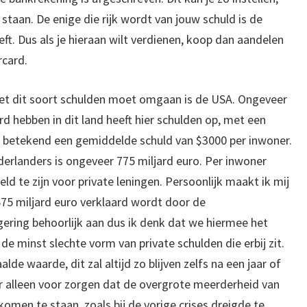
t staan. De enige die rijk wordt van jouw schuld is de
ft. Dus als je hieraan wilt verdienen, koop dan aandelen
rcard.
met dit soort schulden moet omgaan is de USA. Ongeveer
 hebben in dit land heeft hier schulden op, met een
 Dit betekend een gemiddelde schuld van $3000 per inwoner.
derlanders is ongeveer 775 miljard euro. Per inwoner
eld te zijn voor private leningen. Persoonlijk maakt ik mij
675 miljard euro verklaard wordt door de
gering behoorlijk aan dus ik denk dat we hiermee het
de minst slechte vorm van private schulden die erbij zit.
e waarde, dit zal altijd zo blijven zelfs na een jaar of
r alleen voor zorgen dat de overgrote meerderheid van
komen te staan, zoals bij de vorige crises dreigde te