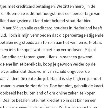
jes met creditcard betalingen. We zitten hierbij in de
K en Roemenië is dit het hoogst met een percentage van
llend aangezien dit land niet bekend staat dat hier
. Maar 5% van alle creditcard houders in Nederland heeft
ld. Toch is mijn vermoeden dat dit percentage stijgende
betalen nog steeds aan terrein aan het winnen is. Niets is
 en iets te kopen wat je niet kan veroorloven. Mij zal
e Amerika achteraan gaan. Hier zijn mensen gewend
de ene limiet bereikt is, koop je gewoon verder op de
t te vertellen dat deze vorm van schuld ongeveer de
an vinden. De rente die je betaald is sky-high en je moet
n maar in waarde ziet dalen. Doe het niet, gebruik de kaart
voorbeeld het buitenland of om online zaken te kopen
iDeal te betalen. Stel het krediet zo in dat binnen een
de bankrekening is afgeschreven. Dit kan je zo instellen,