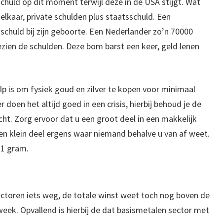
chuld op dit moment terwijl deze in de USA stijgt. Wat
ij elkaar, private schulden plus staatsschuld. Een
schuld bij zijn geboorte. Een Nederlander zo’n 70000
ezien de schulden. Deze bom barst een keer, geld lenen
lp is om fysiek goud en zilver te kopen voor minimaal
doen het altijd goed in een crisis, hierbij behoud je de
t. Zorg ervoor dat u een groot deel in een makkelijk
en klein deel ergens waar niemand behalve u van af weet.
1 gram.
toren iets weg, de totale winst weet toch nog boven de
week. Opvallend is hierbij de dat basismetalen sector met