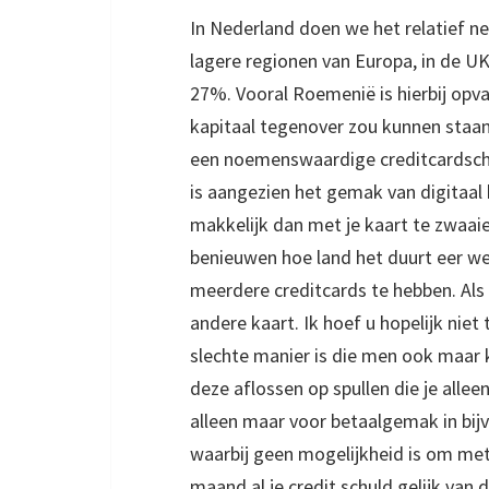
In Nederland doen we het relatief net
lagere regionen van Europa, in de U
27%. Vooral Roemenië is hierbij opva
kapitaal tegenover zou kunnen staan
een noemenswaardige creditcardschu
is aangezien het gemak van digitaal 
makkelijk dan met je kaart te zwaaien
benieuwen hoe land het duurt eer w
meerdere creditcards te hebben. Als 
andere kaart. Ik hoef u hopelijk nie
slechte manier is die men ook maar k
deze aflossen op spullen die je allee
alleen maar voor betaalgemak in bij
waarbij geen mogelijkheid is om met 
maand al je credit schuld gelijk van 