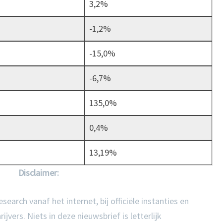
3,2%
-1,2%
-15,0%
-6,7%
135,0%
0,4%
13,19%
Disclaimer:
earch vanaf het internet, bij officiële instanties en
vers. Niets in deze nieuwsbrief is letterlijk