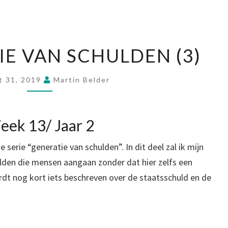
DE
IE VAN SCHULDEN (3)
GENERATIE
VAN
t 31, 2019
Martin Belder
SCHULDEN
(3)
ek 13/ Jaar 2
e serie “generatie van schulden”. In dit deel zal ik mijn
ulden die mensen aangaan zonder dat hier zelfs een
dt nog kort iets beschreven over de staatsschuld en de