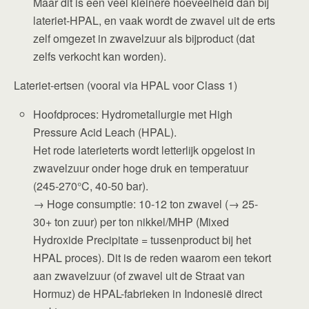
Maar dit is een veel kleinere hoeveelheid dan bij
lateriet-HPAL, en vaak wordt de zwavel uit de erts
zelf omgezet in zwavelzuur als bijproduct (dat
zelfs verkocht kan worden).
Lateriet-ertsen (vooral via HPAL voor Class 1)
Hoofdproces: Hydrometallurgie met High
Pressure Acid Leach (HPAL).
Het rode laterieterts wordt letterlijk opgelost in
zwavelzuur onder hoge druk en temperatuur
(245-270°C, 40-50 bar).
→ Hoge consumptie: 10-12 ton zwavel (→ 25-
30+ ton zuur) per ton nikkel/MHP (Mixed
Hydroxide Precipitate = tussenproduct bij het
HPAL proces). Dit is de reden waarom een tekort
aan zwavelzuur (of zwavel uit de Straat van
Hormuz) de HPAL-fabrieken in Indonesië direct