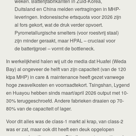
weken. Batterijfabrikanten in Zuid-Korea,
Duitsland en China melden vertragingen in MHP-
leveringen. Indonesische ertsquota voor 2026 zijn
al fors gekort, wat de druk verder opvoert.
Pyrometallurgische smelters (voor roestvrij staal)
zijn minder geraakt, maar HPAL – cruciaal voor
de batterijgroei – vormt de bottleneck.
In werkelijkheid halen wij uit de media dat Huafei (Weda
Bay) al ongeveer de helft van zijn capaciteit (van de 120
ktpa MHP) in care & maintenance heeft gezet vanwege
hoge zwavelkosten en voorraadtekort. Tsingshan, Lygend
en Huayou hebben sinds maart/april 2026 output met 10-
30% teruggeschroefd. Andere fabrieken draaien op 70-
80% van de capaciteit of lager.
Voor dit alles was de class-1 markt al krap, van class-2
was er zat, maar ook dit heeft een deuk opgelopen