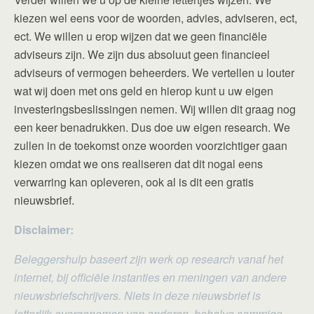
kiezen wel eens voor de woorden, advies, adviseren, ect,
ect. We willen u erop wijzen dat we geen financiële
adviseurs zijn. We zijn dus absoluut geen financieel
adviseurs of vermogen beheerders. We vertellen u louter
wat wij doen met ons geld en hierop kunt u uw eigen
investeringsbeslissingen nemen. Wij willen dit graag nog
een keer benadrukken. Dus doe uw eigen research. We
zullen in de toekomst onze woorden voorzichtiger gaan
kiezen omdat we ons realiseren dat dit nogal eens
verwarring kan opleveren, ook al is dit een gratis
nieuwsbrief.
Disclaimer:
Beleggershulp baseert zijn werk op research vanaf het
internet, bij officiële instanties en meningen van andere
nieuwsbriefschrijvers. Niets in deze nieuwsbrief is
letterlijk overgenomen van anderen, behalve sommige