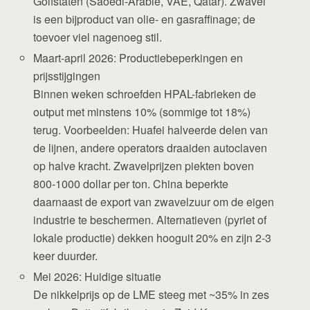
Golfstaten (Saoedi-Arabië, VAE, Qatar). Zwavel
is een bijproduct van olie- en gasraffinage; de
toevoer viel nagenoeg stil.
Maart-april 2026: Productiebeperkingen en
prijsstijgingen
Binnen weken schroefden HPAL-fabrieken de
output met minstens 10% (sommige tot 18%)
terug. Voorbeelden: Huafei halveerde delen van
de lijnen, andere operators draaiden autoclaven
op halve kracht. Zwavelprijzen piekten boven
800-1000 dollar per ton. China beperkte
daarnaast de export van zwavelzuur om de eigen
industrie te beschermen. Alternatieven (pyriet of
lokale productie) dekken hooguit 20% en zijn 2-3
keer duurder.
Mei 2026: Huidige situatie
De nikkelprijs op de LME steeg met ~35% in zes