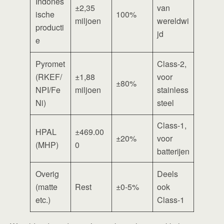
Indones
±2,35
van
ische
100%
miljoen
wereldwi
producti
jd
e
Pyromet
Class-2,
(RKEF/
±1,88
voor
±80%
NPI/Fe
miljoen
stainless
Ni)
steel
Class-1,
HPAL
±469.00
±20%
voor
(MHP)
0
batterijen
Overig
Deels
(matte
Rest
±0-5%
ook
etc.)
Class-1