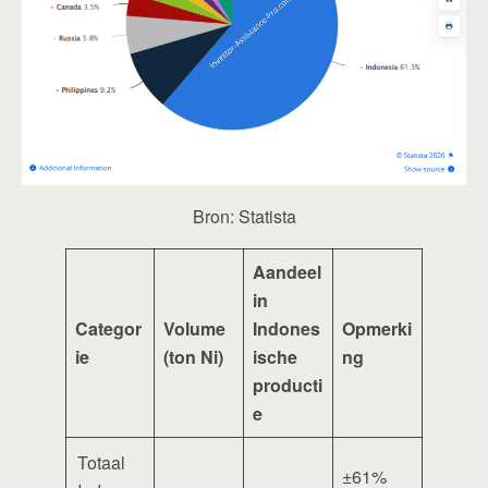
Bron: Statista
Aandeel
in
Categor
Volume
Indones
Opmerki
ie
(ton Ni)
ische
ng
producti
e
Totaal
±61%