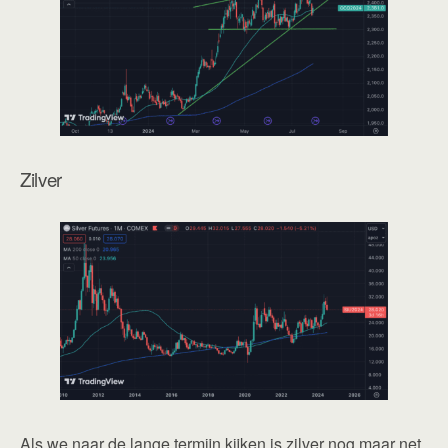
Zilver
Als we naar de lange termijn kijken is zilver nog maar net