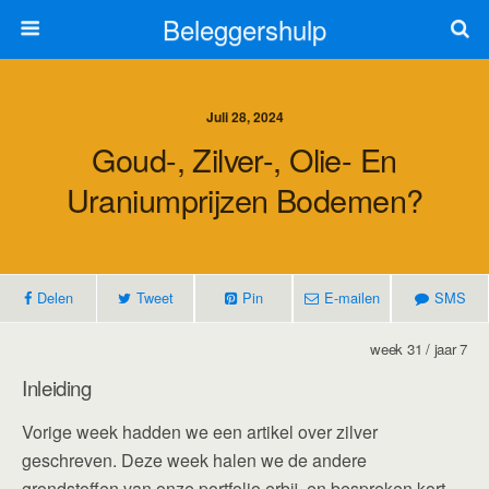
Beleggershulp
Juli 28, 2024
Goud-, Zilver-, Olie- En
Uraniumprijzen Bodemen?
Delen
Tweet
Pin
E-mailen
SMS
week 31 / jaar 7
Inleiding
Vorige week hadden we een artikel over zilver
geschreven. Deze week halen we de andere
grondstoffen van onze portfolio erbij, en bespreken kort