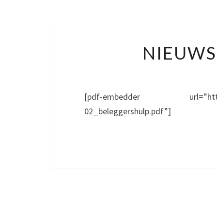
NIEUWS
[pdf-embedder url=”https://be
02_beleggershulp.pdf”]