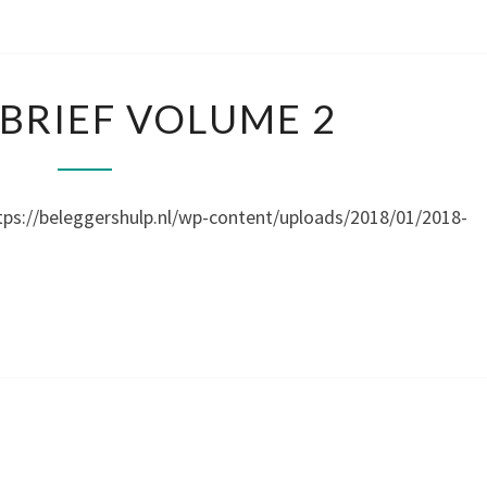
NIEUWSBRIEF
BRIEF VOLUME 2
VOLUME
2
leggershulp.nl/wp-content/uploads/2018/01/2018-