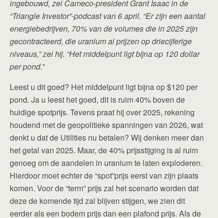
ingebouwd, zei Cameco‑president Grant Isaac in de
“Triangle Investor”-podcast van 6 april. “Er zijn een aantal
energiebedrijven, 70% van de volumes die in 2025 zijn
gecontracteerd, die uranium al prijzen op driecijferige
niveaus,” zei hij. “Het middelpunt ligt bijna op 120 dollar
per pond.”
Leest u dit goed? Het middelpunt ligt bijna op $120 per
pond. Ja u leest het goed, dit is ruim 40% boven de
huidige spotprijs. Tevens praat hij over 2025, rekening
houdend met de geopolitieke spanningen van 2026, wat
denkt u dat de Utilities nu betalen? Wij denken meer dan
het getal van 2025. Maar, de 40% prijsstijging is al ruim
genoeg om de aandelen in uranium te laten exploderen.
Hierdoor moet echter de “spot”prijs eerst van zijn plaats
komen. Voor de “term” prijs zal het scenario worden dat
deze de komende tijd zal blijven stijgen, we zien dit
eerder als een bodem prijs dan een plafond prijs. Als de