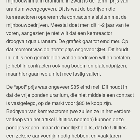
mijnbouwfirma in uranium. In zwart is de “term” prijs van
uranium weergegeven. Dit is wat de bedrijven die
kernreactoren opereren via contracten afsluiten met de
mijnbouwbedrijven. Meestal doet men dit 1-2 jaar van te
voren, aangezien je niet wilt dat een kernreactor
droogvalt qua uranium. De grafiek gaat tot eind mei. Op
dat moment was de “term” prijs ongeveer $94. Dit houdt
in, dit is een gemiddelde wat de bedrijven willen betalen,
je hebt in contracten ook nog bodem en plafondprijzen,
maar hier gaan we u niet mee lastig vallen.
De “spot” prijs was ongeveer $85 eind mei. Dit houdt in
dat de vrije ponden uranium, die niet middels een contract
is vastgelegd, op de markt voor $85 te koop zijn.
Bedrijven van kernreactoren (we zullen ze in het verdere
verloop van het artikel Utilities noemen) kunnen deze
pondjes kopen, maar de moeilijkheid is, dat de Utilities
een zekere aanvoerlijn nodig hebben, en vaak jaren