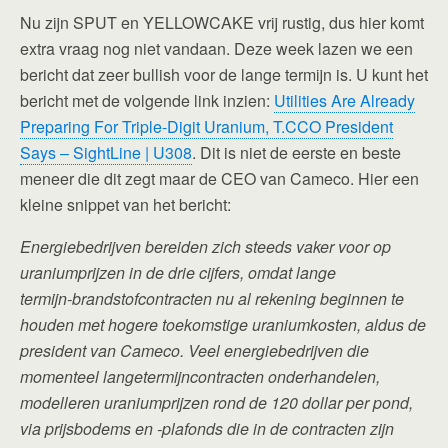
Nu zijn SPUT en YELLOWCAKE vrij rustig, dus hier komt
extra vraag nog niet vandaan. Deze week lazen we een
bericht dat zeer bullish voor de lange termijn is. U kunt het
bericht met de volgende link inzien:
Utilities Are Already
Preparing For Triple-Digit Uranium, T.CCO President
Says – SightLine | U308
. Dit is niet de eerste en beste
meneer die dit zegt maar de CEO van Cameco. Hier een
kleine snippet van het bericht:
Energiebedrijven bereiden zich steeds vaker voor op
uraniumprijzen in de drie cijfers, omdat lange
termijn‑brandstofcontracten nu al rekening beginnen te
houden met hogere toekomstige uraniumkosten, aldus de
president van Cameco. Veel energiebedrijven die
momenteel langetermijncontracten onderhandelen,
modelleren uraniumprijzen rond de 120 dollar per pond,
via prijsbodems en ‑plafonds die in de contracten zijn