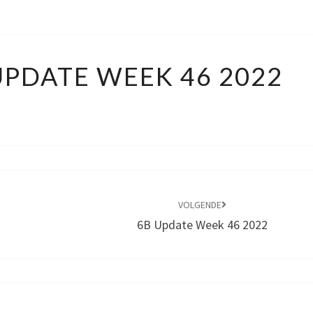
PORTFOLIO
PDATE WEEK 46 2022
UPDATE
WEEK
46
2022
VOLGENDE
6B Update Week 46 2022