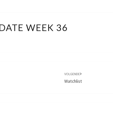
6B
DATE WEEK 36
UPDATE
WEEK
36
VOLGENDE
Watchlist