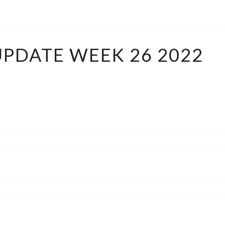
PORTFOLIO
PDATE WEEK 26 2022
UPDATE
WEEK
26
2022