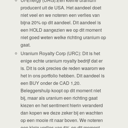
Ur-Energy (URG):Een kleine uranium
producent uit de USA. Het aandeel doet
niet veel en we noteren een verlies van
bijna 20% op dit aandeel. Dit aandeel is
een HOLD aangezien we op dit moment
niet goed weten welke richting uranium op
gaat.
Uranium Royalty Corp (URC): Dit is het
enige echte uranium royalty bedrijf dat er
is. Dit is ook precies de reden waarom we
het in ons portfolio hebben. Dit aandeel is
een BUY onder de CAD 1,20.
Beleggershulp koopt op dit moment niet
bij, maar als uranium een richting gaat
kiezen en het sentiment hierin veranderd
dan kopen we deze zeker bij en wachten
op een mooie rit naar boven. We noteren
een klein verlies van 6% op dit moment.