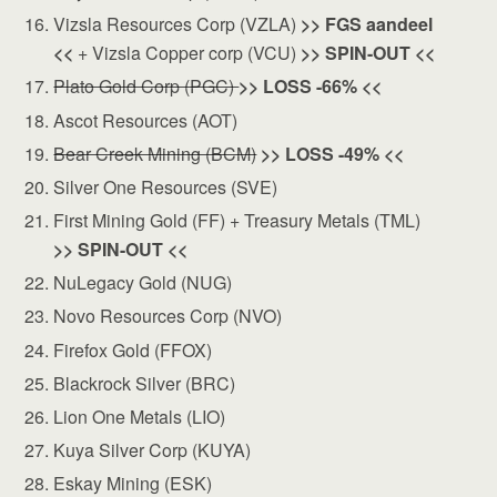
Vizsla Resources Corp (VZLA)
>> FGS aandeel
<<
+ Vizsla Copper corp (VCU)
>> SPIN-OUT <<
Plato Gold Corp (PGC)
>> LOSS -66% <<
Ascot Resources (AOT)
Bear Creek Mining (BCM)
>> LOSS -49% <<
Silver One Resources (SVE)
First Mining Gold (FF) + Treasury Metals (TML)
>> SPIN-OUT <<
NuLegacy Gold (NUG)
Novo Resources Corp (NVO)
Firefox Gold (FFOX)
Blackrock Silver (BRC)
Lion One Metals (LIO)
Kuya Silver Corp (KUYA)
Eskay Mining (ESK)