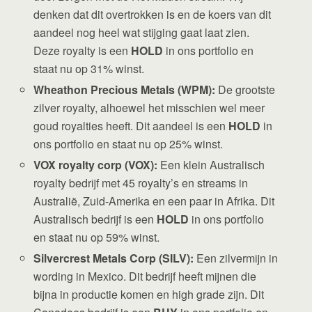
denken dat dit overtrokken is en de koers van dit
aandeel nog heel wat stijging gaat laat zien.
Deze royalty is een
HOLD
in ons portfolio en
staat nu op 31% winst.
Wheathon Precious Metals (WPM):
De grootste
zilver royalty, alhoewel het misschien wel meer
goud royalties heeft. Dit aandeel is een
HOLD
in
ons portfolio en staat nu op 25% winst.
VOX royalty corp (VOX):
Een klein Australisch
royalty bedrijf met 45 royalty’s en streams in
Australië, Zuid-Amerika en een paar in Afrika. Dit
Australisch bedrijf is een
HOLD
in ons portfolio
en staat nu op 59% winst.
Silvercrest Metals Corp (SILV):
Een zilvermijn in
wording in Mexico. Dit bedrijf heeft mijnen die
bijna in productie komen en high grade zijn. Dit