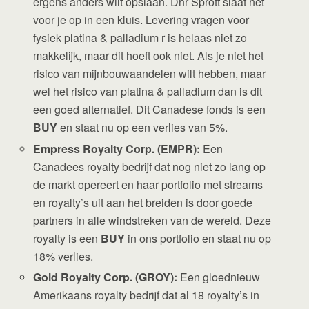
ergens anders wilt opslaan. Dhr Sprott slaat het
voor je op in een kluis. Levering vragen voor
fysiek platina & palladium r is helaas niet zo
makkelijk, maar dit hoeft ook niet. Als je niet het
risico van mijnbouwaandelen wilt hebben, maar
wel het risico van platina & palladium dan is dit
een goed alternatief. Dit Canadese fonds is een
BUY
en staat nu op een verlies van 5%.
Empress Royalty Corp. (EMPR):
Een
Canadees royalty bedrijf dat nog niet zo lang op
de markt opereert en haar portfolio met streams
en royalty’s uit aan het breiden is door goede
partners in alle windstreken van de wereld. Deze
royalty is een
BUY
in ons portfolio en staat nu op
18% verlies.
Gold Royalty Corp. (GROY):
Een gloednieuw
Amerikaans royalty bedrijf dat al 18 royalty’s in