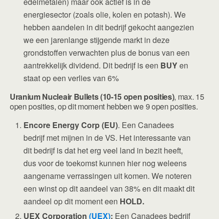
edelmetalen) maar ook actief is in de
energiesector (zoals olie, kolen en potash). We
hebben aandelen in dit bedrijf gekocht aangezien
we een jarenlange stijgende markt in deze
grondstoffen verwachten plus de bonus van een
aantrekkelijk dividend. Dit bedrijf is een
BUY
en
staat op een verlies van 6%
Uranium Nucleair Bullets (10-15 open posities)
, max. 15
open posities, op dit moment hebben we 9 open posities.
Encore Energy Corp (EU)
. Een Canadees
bedrijf met mijnen in de VS. Het interessante van
dit bedrijf is dat het erg veel land in bezit heeft,
dus voor de toekomst kunnen hier nog weleens
aangename verrassingen uit komen. We noteren
een winst op dit aandeel van 38% en dit maakt dit
aandeel op dit moment een
HOLD.
UEX Corporation
(UEX)
:
Een Canadees bedrijf