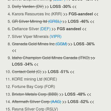
Dolly Varden (DV)
>> LOSS -30% <<
Karora Resources Inc (KRR)
>> FGS-aandeel <<
GR Silver Mining ltd
(GRSL)
>> LOSS -46% <<
Defiance Silver
(DEF)
>> FGS aandeel <<
Silver Viper Minerals
(VIPR)
Granada Gold Mines Inc
(GGM)
>> LOSS -36%
<<
Idaho Champion Gold Mines Canada (ITKO)
>>
LOSS -34% <<
Contact Gold (C)
>> LOSS -51% <<
KORE mining Ltd (KORE)
Fortune Bay Corp (FOR)
Brixton Metals Corp (BBB)
>> LOSS -48% <<
Aftermath Silver Corp
(AAG)
>> LOSS -52% <<
Reyna Silver Corp (RSLV)