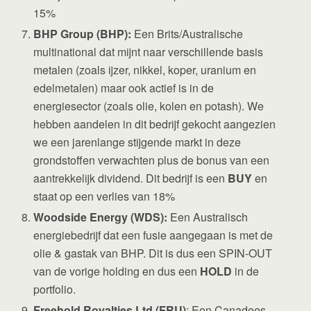
15%
BHP Group (BHP):
Een Brits/Australische
multinational dat mijnt naar verschillende basis
metalen (zoals ijzer, nikkel, koper, uranium en
edelmetalen) maar ook actief is in de
energiesector (zoals olie, kolen en potash). We
hebben aandelen in dit bedrijf gekocht aangezien
we een jarenlange stijgende markt in deze
grondstoffen verwachten plus de bonus van een
aantrekkelijk dividend. Dit bedrijf is een
BUY
en
staat op een verlies van 18%
Woodside Energy (WDS):
Een Australisch
energiebedrijf dat een fusie aangegaan is met de
olie & gastak van BHP. Dit is dus een SPIN-OUT
van de vorige holding en dus een
HOLD
in de
portfolio.
Freehold Royalties Ltd (FRU)
: Een Canadees