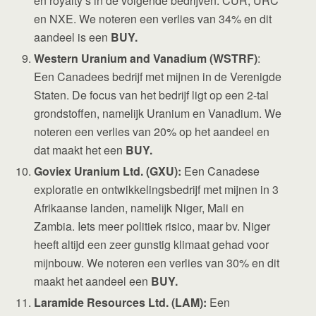
en royalty’s in de volgende bedrijven: CUR, URC
en NXE. We noteren een verlies van 34% en dit
aandeel is een
BUY.
Western Uranium and Vanadium (WSTRF)
:
Een Canadees bedrijf met mijnen in de Verenigde
Staten. De focus van het bedrijf ligt op een 2-tal
grondstoffen, namelijk Uranium en Vanadium. We
noteren een verlies van 20% op het aandeel en
dat maakt het een
BUY.
Goviex Uranium Ltd. (GXU):
Een Canadese
exploratie en ontwikkelingsbedrijf met mijnen in 3
Afrikaanse landen, namelijk Niger, Mali en
Zambia. Iets meer politiek risico, maar bv. Niger
heeft altijd een zeer gunstig klimaat gehad voor
mijnbouw. We noteren een verlies van 30% en dit
maakt het aandeel een
BUY.
Laramide Resources Ltd. (LAM):
Een