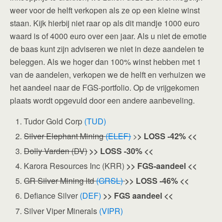
weer voor de helft verkopen als ze op een kleine winst
staan. Kijk hierbij niet raar op als dit mandje 1000 euro
waard is of 4000 euro over een jaar. Als u niet de emotie
de baas kunt zijn adviseren we niet in deze aandelen te
beleggen. Als we hoger dan 100% winst hebben met 1
van de aandelen, verkopen we de helft en verhuizen we
het aandeel naar de FGS-portfolio. Op de vrijgekomen
plaats wordt opgevuld door een andere aanbeveling.
Tudor Gold Corp
(TUD)
Silver Elephant Mining
(ELEF)
>
> LOSS -42% <<
Dolly Varden (DV)
>> LOSS -30% <<
Karora Resources Inc (KRR)
>> FGS-aandeel <<
GR Silver Mining ltd
(GRSL)
>> LOSS -46% <<
Defiance Silver
(DEF)
>> FGS aandeel <<
Silver Viper Minerals
(VIPR)