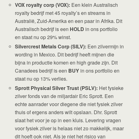
VOX royalty corp (VOX):
Een klein Australisch
royalty bedrijf met 45 royalty’s en streams in
Australië, Zuid-Amerika en een paar in Afrika. Dit
Australisch bedrijf is een
HOLD
in ons portfolio
en staat nu op 29% winst.
Silvercrest Metals Corp (SILV):
Een zilvermijn in
wording in Mexico. Dit bedrijf heeft mijnen die
bijna in productie komen en high grade zijn. Dit
Canadees bedrijf is een
BUY
in ons portfolio en
staat nu op 13% verlies.
Sprott Physical Silver Trust (PSLV):
Het fysieke
zilver fonds van de miljardair Eric Sprott. Een
echte aanrader voor diegene die niet fysiek zilver
thuis of ergens anders wilt opslaan. Dhr. Sprott
slaat het voor je op in een kluis. Levering vragen
voor fysiek zilver is helaas niet zo makkelijk, maar
dit hoeft ook niet. Als je niet het risico van