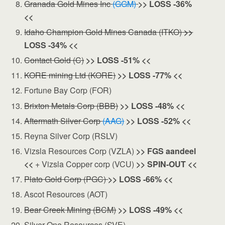
Granada Gold Mines Inc
(GGM)
>> LOSS -36%
<<
Idaho Champion Gold Mines Canada (ITKO)
>>
LOSS -34% <<
Contact Gold (C)
>> LOSS -51% <<
KORE mining Ltd (KORE)
>> LOSS -77% <<
Fortune Bay Corp (FOR)
Brixton Metals Corp (BBB)
>> LOSS -48% <<
Aftermath Silver Corp
(AAG)
>> LOSS -52% <<
Reyna Silver Corp (RSLV)
Vizsla Resources Corp (VZLA)
>> FGS aandeel
<<
+ Vizsla Copper corp (VCU)
>> SPIN-OUT <<
Plato Gold Corp (PGC)
>> LOSS -66% <<
Ascot Resources (AOT)
Bear Creek Mining (BCM)
>> LOSS -49% <<
Silver One Resources (SVE)