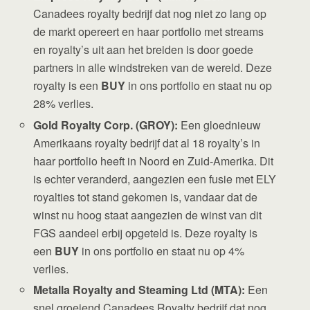
Canadees royalty bedrijf dat nog niet zo lang op
de markt opereert en haar portfolio met streams
en royalty’s uit aan het breiden is door goede
partners in alle windstreken van de wereld. Deze
royalty is een
BUY
in ons portfolio en staat nu op
28% verlies.
Gold Royalty Corp. (GROY):
Een gloednieuw
Amerikaans royalty bedrijf dat al 18 royalty’s in
haar portfolio heeft in Noord en Zuid-Amerika. Dit
is echter veranderd, aangezien een fusie met ELY
royalties tot stand gekomen is, vandaar dat de
winst nu hoog staat aangezien de winst van dit
FGS aandeel erbij opgeteld is. Deze royalty is
een
BUY
in ons portfolio en staat nu op 4%
verlies.
Metalla Royalty and Steaming Ltd (MTA):
Een
snel groeiend Canadees Royalty bedrijf dat nog