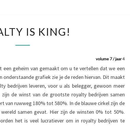
ROYALTY
LTY IS KING!
IS
KING!
volume 7 / jaar
4
it een geheim van gemaakt om u te vertellen dat we een
 In onderstaande grafiek zie je de reden hiervan. Dit maakt
yalty bedrijven leveren, voor u als belegger, gewoon meer
ht zijn de winst van de grootste royalty bedrijven samen
ert van ruwweg 180% tot 580%. In de blauwe cirkel zijn de
wereld samen gevat. Hier zijn de winsten 0% tot 50%.
rden het is veel lucratiever om in royalty bedrijven te