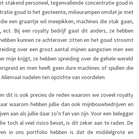
et stakend personeel, tegenvallende concentratie goud in
tratie goud in het gesteente, milieurampen omdat je met
k die een graantje wil meepikken, machines die stuk gaan,
, ect. Bij een royalty bedrijf gaat dit anders, ze hebben
y hebben kunnen ze achterover zitten en het goud stroomt
spreiding over een groot aantal mijnen aangezien men een
er mijn krijgt, ze hebben spreiding over de gehele wereld
erspreid en men heeft geen dure machines of spullen die
Allemaal nadelen ten opzichte van voordelen.
en dit is ook precies de reden waarom we zoveel royalty
 Maar waarom hebben jullie dan ook mijnbouwbedrijven en
ijven aan als jullie daar zo’n fan van zijn. Voor een belegger
die toch al veel risico bevat, is dit zeker aan te raden. De
en in ons portfolio hebben is dat de middelgrote en