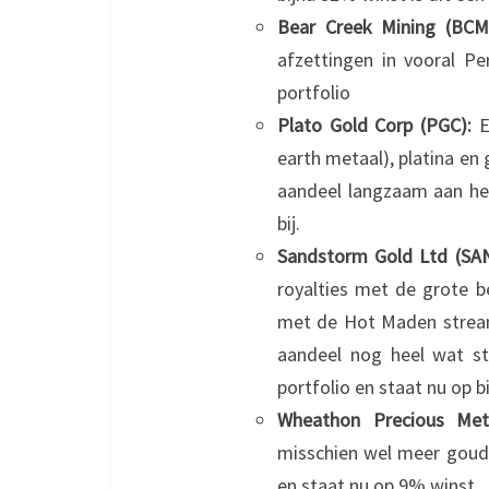
Bear Creek Mining (BC
afzettingen in vooral P
portfolio
Plato Gold Corp (PGC):
Ee
earth metaal), platina en
aandeel langzaam aan het
bij.
Sandstorm Gold Ltd (SA
royalties met de grote be
met de Hot Maden stream.
aandeel nog heel wat sti
portfolio en staat nu op b
Wheathon Precious Me
misschien wel meer goud r
en staat nu op 9% winst.