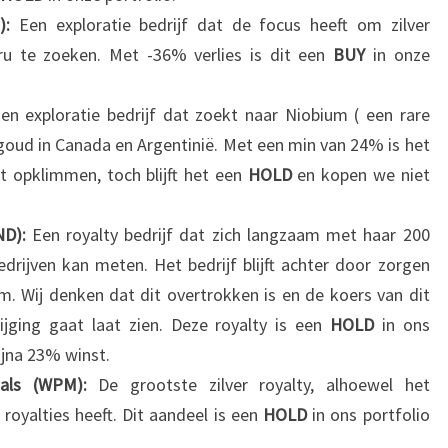
M):
Een exploratie bedrijf dat de focus heeft om zilver
eru te zoeken. Met -36% verlies is dit een
BUY
in onze
n exploratie bedrijf dat zoekt naar Niobium ( een rare
 goud in Canada en Argentinië. Met een min van 24% is het
 opklimmen, toch blijft het een
HOLD
en kopen we niet
ND):
Een royalty bedrijf dat zich langzaam met haar 200
drijven kan meten. Het bedrijf blijft achter door zorgen
 Wij denken dat dit overtrokken is en de koers van dit
jging gaat laat zien. Deze royalty is een
HOLD
in ons
ijna 23% winst.
tals (WPM):
De grootste zilver royalty, alhoewel het
oyalties heeft. Dit aandeel is een
HOLD
in ons portfolio