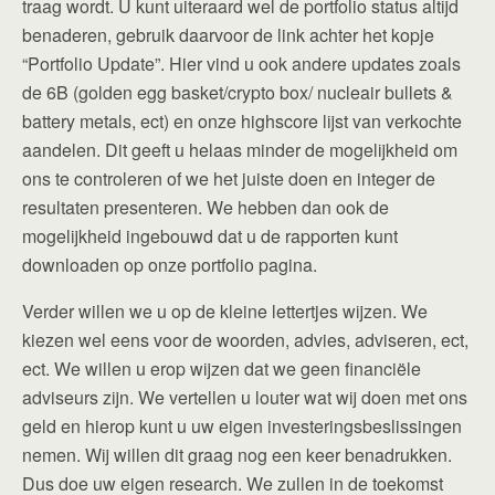
traag wordt. U kunt uiteraard wel de portfolio status altijd
benaderen, gebruik daarvoor de link achter het kopje
“Portfolio Update”. Hier vind u ook andere updates zoals
de 6B (golden egg basket/crypto box/ nucleair bullets &
battery metals, ect) en onze highscore lijst van verkochte
aandelen. Dit geeft u helaas minder de mogelijkheid om
ons te controleren of we het juiste doen en integer de
resultaten presenteren. We hebben dan ook de
mogelijkheid ingebouwd dat u de rapporten kunt
downloaden op onze portfolio pagina.
Verder willen we u op de kleine lettertjes wijzen. We
kiezen wel eens voor de woorden, advies, adviseren, ect,
ect. We willen u erop wijzen dat we geen financiële
adviseurs zijn. We vertellen u louter wat wij doen met ons
geld en hierop kunt u uw eigen investeringsbeslissingen
nemen. Wij willen dit graag nog een keer benadrukken.
Dus doe uw eigen research. We zullen in de toekomst