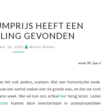
DE
MPRIJS HEEFT EEN
URANIUMPRIJS
LLING GEVONDEN
HEEFT
EEN
VERSNELLING
ber 16, 2023
Martin Belder
GEVONDEN
week 38 / jaar 6
an het ook anders, uranium. Wat een fantastische week.
 van een aantal weken niet de goede was, en dat we toch
 deze week. Wie wil kan ons artikel
hier
terug lezen. Leden
o.com
kunnen deze investeringen in uraniumaandelen