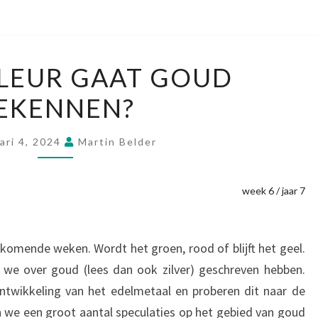
WELKE
LEUR GAAT GOUD
KLEUR
EKENNEN?
GAAT
GOUD
BEKENNEN?
ari 4, 2024
Martin Belder
week 6 / jaar 7
omende weken. Wordt het groen, rood of blijft het geel.
t we over goud (lees dan ook zilver) geschreven hebben.
ntwikkeling van het edelmetaal en proberen dit naar de
 we een groot aantal speculaties op het gebied van goud