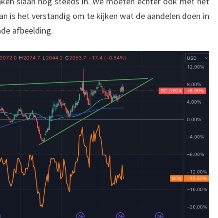
nken slaan nog steeds in. We moeten echter ook met het
an is het verstandig om te kijken wat de aandelen doen in
de afbeelding.