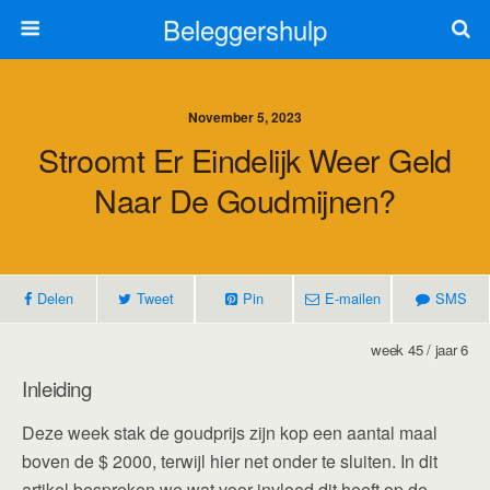
Beleggershulp
November 5, 2023
Stroomt Er Eindelijk Weer Geld
Naar De Goudmijnen?
Delen
Tweet
Pin
E-mailen
SMS
week 45 / jaar 6
Inleiding
Deze week stak de goudprijs zijn kop een aantal maal
boven de $ 2000, terwijl hier net onder te sluiten. In dit
artikel bespreken we wat voor invloed dit heeft op de