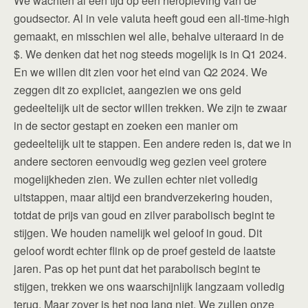
We wachten al een tijd op een heropleving van de
goudsector. Al in vele valuta heeft goud een all-time-high
gemaakt, en misschien wel alle, behalve uiteraard in de
$. We denken dat het nog steeds mogelijk is in Q1 2024.
En we willen dit zien voor het eind van Q2 2024. We
zeggen dit zo expliciet, aangezien we ons geld
gedeeltelijk uit de sector willen trekken. We zijn te zwaar
in de sector gestapt en zoeken een manier om
gedeeltelijk uit te stappen. Een andere reden is, dat we in
andere sectoren eenvoudig weg gezien veel grotere
mogelijkheden zien. We zullen echter niet volledig
uitstappen, maar altijd een brandverzekering houden,
totdat de prijs van goud en zilver parabolisch begint te
stijgen. We houden namelijk wel geloof in goud. Dit
geloof wordt echter flink op de proef gesteld de laatste
jaren. Pas op het punt dat het parabolisch begint te
stijgen, trekken we ons waarschijnlijk langzaam volledig
terug. Maar zover is het nog lang niet. We zullen onze