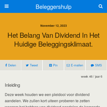
Beleggershulp
November 12, 2023
Het Belang Van Dividend In Het
Huidige Beleggingsklimaat.
Delen
Tweet
Pin
E-mailen
SMS
week 46 / jaar 6
Inleiding
Deze week houden we een pleidooi voor dividend
aandelen. We zullen kort uiteen proberen te zetten
waarom het hebben van dividend aandelen de komende