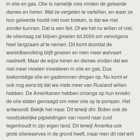
in olie en gas. Olie is namelijk vies vinden de geleerde
dames en heren. Wat ze vergeten te vertellen, en waar ze
hun geleerde hoofd niet over breken, is dat we niet
zonder kunnen. Dat is een feit. Of we het nu willen of niet,
de olievraag zal blijven groeien tot 2050 om vervolgens
heel langzaam af te nemen. Dit komt doordat de
wereldbevolking blijft groeien en men meer welvaart
nastreeft. Maar de wijze heren en dames vinden dat we
niet meer moeten investeren in olie en gas. Dus
toekomstige olie en gasbronnen drogen op. Nu komt er
ook nog eens bij dat we niets meer van Rusland willen
hebben. De Amerikanen hebben onlangs op hun knieën
de olie staten gevraagd om meer olie op te pompen. Het
antwoordt: Bekijk het maar. Dit terwijl dhr. Biden ook de
noodzakelijke pijpleidingen van noord naar zuid
tegenhoudt in zijn eigen land. Dit terwijl Amerika ook
grote oliereserves in de grond heeft, maar men dit niet wilt