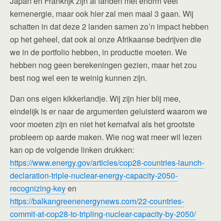
Japan en Frankrijk zijn al landen met enorm veel
kernenergie, maar ook hier zal men maal 3 gaan. Wij
schatten in dat deze 2 landen samen zo’n impact hebben
op het geheel, dat ook al onze Afrikaanse bedrijven die
we in de portfolio hebben, in productie moeten. We
hebben nog geen berekeningen gezien, maar het zou
best nog wel een te weinig kunnen zijn.
Dan ons eigen kikkerlandje. Wij zijn hier blij mee,
eindelijk is er naar de argumenten geluisterd waarom we
voor moeten zijn en niet het kernafval als het grootste
probleem op aarde maken. Wie nog wat meer wil lezen
kan op de volgende linken drukken:
https://www.energy.gov/articles/cop28-countries-launch-
declaration-triple-nuclear-energy-capacity-2050-
recognizing-key
en
https://balkangreenenergynews.com/22-countries-
commit-at-cop28-to-tripling-nuclear-capacity-by-2050/