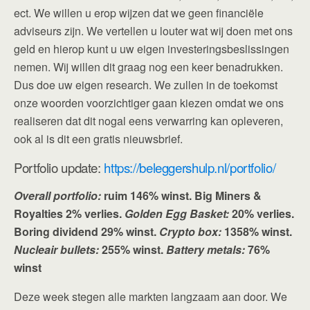
ect. We willen u erop wijzen dat we geen financiële
adviseurs zijn. We vertellen u louter wat wij doen met ons
geld en hierop kunt u uw eigen investeringsbeslissingen
nemen. Wij willen dit graag nog een keer benadrukken.
Dus doe uw eigen research. We zullen in de toekomst
onze woorden voorzichtiger gaan kiezen omdat we ons
realiseren dat dit nogal eens verwarring kan opleveren,
ook al is dit een gratis nieuwsbrief.
Portfolio update:
https://beleggershulp.nl/portfolio/
Overall portfolio:
ruim 146% winst. Big Miners &
Royalties 2% verlies.
Golden Egg Basket:
20% verlies.
Boring dividend 29% winst.
Crypto box:
1358% winst.
Nucleair bullets:
255% winst.
Battery metals:
76%
winst
Deze week stegen alle markten langzaam aan door. We