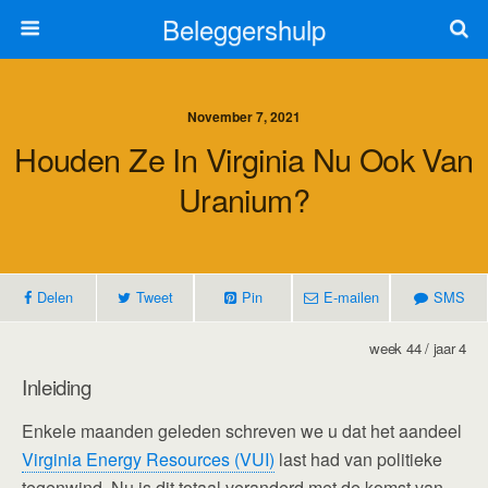
Beleggershulp
November 7, 2021
Houden Ze In Virginia Nu Ook Van
Uranium?
Delen
Tweet
Pin
E-mailen
SMS
week 44 / jaar 4
Inleiding
Enkele maanden geleden schreven we u dat het aandeel
Virginia Energy Resources (VUI)
last had van politieke
tegenwind. Nu is dit totaal veranderd met de komst van