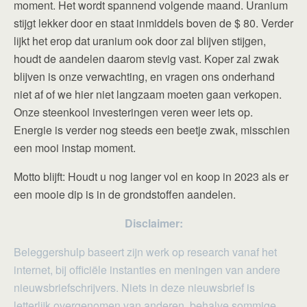
moment. Het wordt spannend volgende maand. Uranium
stijgt lekker door en staat inmiddels boven de $ 80. Verder
lijkt het erop dat uranium ook door zal blijven stijgen,
houdt de aandelen daarom stevig vast. Koper zal zwak
blijven is onze verwachting, en vragen ons onderhand
niet af of we hier niet langzaam moeten gaan verkopen.
Onze steenkool investeringen veren weer iets op.
Energie is verder nog steeds een beetje zwak, misschien
een mooi instap moment.
Motto blijft: Houdt u nog langer vol en koop in 2023 als er
een mooie dip is in de grondstoffen aandelen.
Disclaimer:
Beleggershulp baseert zijn werk op research vanaf het
internet, bij officiële instanties en meningen van andere
nieuwsbriefschrijvers. Niets in deze nieuwsbrief is
letterlijk overgenomen van anderen, behalve sommige