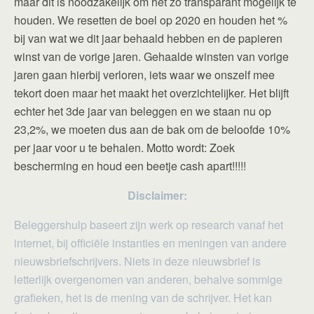
maar dit is noodzakelijk om het zo transparant mogelijk te
houden. We resetten de boel op 2020 en houden het %
bij van wat we dit jaar behaald hebben en de papieren
winst van de vorige jaren. Gehaalde winsten van vorige
jaren gaan hierbij verloren, iets waar we onszelf mee
tekort doen maar het maakt het overzichtelijker. Het blijft
echter het 3de jaar van beleggen en we staan nu op
23,2%, we moeten dus aan de bak om de beloofde 10%
per jaar voor u te behalen. Motto wordt: Zoek
bescherming en houd een beetje cash apart!!!!!
Disclaimer:
Beleggershulp baseert zijn werk op research vanaf het
internet, bij officiële instanties en meningen van andere
nieuwsbriefschrijvers. Niets in deze nieuwsbrief is
letterlijk overgenomen van anderen, behalve sommige
grafieken, het is de mening van de schrijver. Het kan