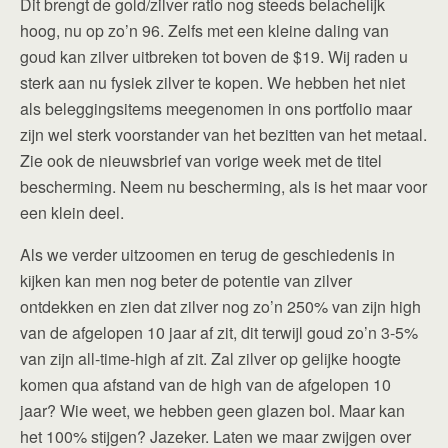
Dit brengt de gold/zilver ratio nog steeds belachelijk
hoog, nu op zo’n 96. Zelfs met een kleine daling van
goud kan zilver uitbreken tot boven de $19. Wij raden u
sterk aan nu fysiek zilver te kopen. We hebben het niet
als beleggingsitems meegenomen in ons portfolio maar
zijn wel sterk voorstander van het bezitten van het metaal.
Zie ook de nieuwsbrief van vorige week met de titel
bescherming. Neem nu bescherming, als is het maar voor
een klein deel.
Als we verder uitzoomen en terug de geschiedenis in
kijken kan men nog beter de potentie van zilver
ontdekken en zien dat zilver nog zo’n 250% van zijn high
van de afgelopen 10 jaar af zit, dit terwijl goud zo’n 3-5%
van zijn all-time-high af zit. Zal zilver op gelijke hoogte
komen qua afstand van de high van de afgelopen 10
jaar? Wie weet, we hebben geen glazen bol. Maar kan
het 100% stijgen? Jazeker. Laten we maar zwijgen over