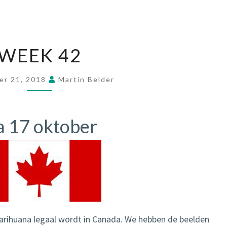
WEEK
WEEK 42
42
er 21, 2018
Martin Belder
 17 oktober
rihuana legaal wordt in Canada. We hebben de beelden