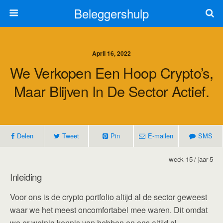
Beleggershulp
April 16, 2022
We Verkopen Een Hoop Crypto’s,
Maar Blijven In De Sector Actief.
Delen
Tweet
Pin
E-mailen
SMS
week 15 / jaar 5
Inleiding
Voor ons is de crypto portfolio altijd al de sector geweest
waar we het meest oncomfortabel mee waren. Dit omdat
we er weinig kennis van hebben en ons altijd al