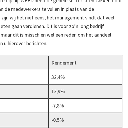
te dip bij. WEED heeft de gehele sector laten zakken door
n de medewerkers te vullen in plaats van de
zijn wij het niet eens, het management vindt dat veel
n gaan verdienen. Dit is voor zo’n jong bedrijf
, maar dit is misschien wel een reden om het aandeel
n u hierover berichten.
Rendement
32,4%
13,9%
-7,8%
-0,5%