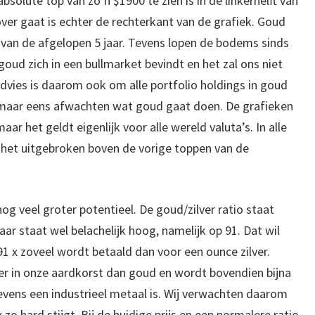
absolute top van zo’n $1900 te zien is in de linkerhelft van
ver gaat is echter de rechterkant van de grafiek. Goud
 van de afgelopen 5 jaar. Tevens lopen de bodems sinds
 goud zich in een bullmarket bevindt en het zal ons niet
 advies is daarom ook om alle portfolio holdings in goud
t maar eens afwachten wat goud gaat doen. De grafieken
maar het geldt eigenlijk voor alle wereld valuta’s. In alle
is het uitgebroken boven de vorige toppen van de
nog veel groter potentieel. De goud/zilver ratio staat
ar staat wel belachelijk hoog, namelijk op 91. Dat wil
1 x zoveel wordt betaald dan voor een ounce zilver.
lver in onze aardkorst dan goud en wordt bovendien bijna
evens een industrieel metaal is. Wij verwachten daarom
2x zo hard stijgt. Bij de huidige prijs en een normalere ratio