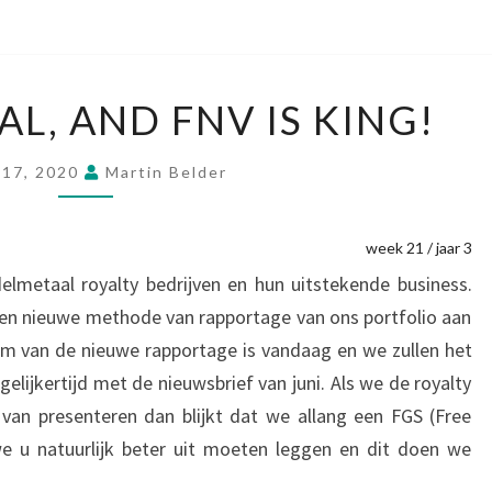
GOLD
AL, AND FNV IS KING!
IS
ROYAL,
 17, 2020
Martin Belder
AND
FNV
week 21 / jaar 3
IS
elmetaal royalty bedrijven en hun uitstekende business.
KING!
en nieuwe methode van rapportage van ons portfolio aan
m van de nieuwe rapportage is vandaag en we zullen het
lijkertijd met de nieuwsbrief van juni. Als we de royalty
an presenteren dan blijkt dat we allang een FGS (Free
we u natuurlijk beter uit moeten leggen en dit doen we