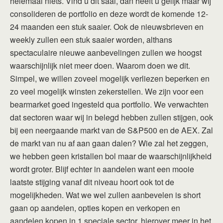
helemaal niets. Vind u dit saai, dan heeft u gelijk maar wij
consolideren de portfolio en deze wordt de komende 12-
24 maanden een stuk saaier. Ook de nieuwsbrieven en
weekly zullen een stuk saaier worden, althans
spectaculaire nieuwe aanbevelingen zullen we hoogst
waarschijnlijk niet meer doen. Waarom doen we dit.
Simpel, we willen zoveel mogelijk verliezen beperken en
zo veel mogelijk winsten zekerstellen. We zijn voor een
bearmarket goed ingesteld qua portfolio. We verwachten
dat sectoren waar wij in belegd hebben zullen stijgen, ook
bij een neergaande markt van de S&P500 en de AEX. Zal
de markt van nu af aan gaan dalen? Wie zal het zeggen,
we hebben geen kristallen bol maar de waarschijnlijkheid
wordt groter. Blijf echter in aandelen want een mooie
laatste stijging vanaf dit niveau hoort ook tot de
mogelijkheden. Wat we wel zullen aanbevelen is short
gaan op aandelen, opties kopen en verkopen en
aandelen kopen in 1 speciale sector, hierover meer in het