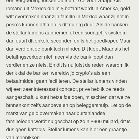
een vergoeding tussen de 5 en 10% voor vraagt. Als
iemand uit Mexico die in $ betaalt wordt in Amerika, geld
wilt overmaken naar zijn familie in Mexico waar zij het in
peso’s kunnen afhalen is dit nu erg duur. Als de banken
de stellar lumens aannemen of een soortgelijk systeem
dan duurt dit enkele seconden en is het goedkoper. Maar
dan verdient de bank toch minder. Dit klopt. Maar als het
betalingsverkeer niet meer via de bank loopt dan
verdienen ze niets. En dit is nu juist de reden waarom ik
denk dat de banken wereldwijd crypto’s als een
betaalmiddel gaan faciliteren. De stellar lumens vinden
wij een zeer interessant concept, prive heb ik ze reeds
aangeschaft, u kunt hetzelfde doen, misschien dat we ze
binnenkort zelfs aanbevelen op beleggershulp. Let op de
markt van geld overmaken naar buitenlandse
familieleden wordt nu geschat op zo’n $600 miljard, dit is
dus geen kattepis. Stellar lumens kan hier een graantje
van meepikken.