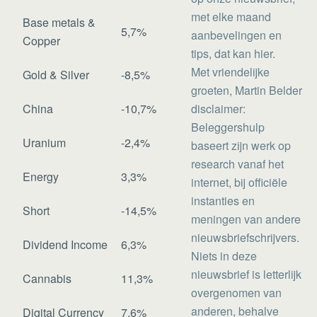
met elke maand
Base metals &
5,7%
aanbevelingen en
Copper
tips, dat kan hier.
Met vriendelijke
Gold & Silver
-8,5%
groeten, Martin Belder
China
-10,7%
disclaimer:
Beleggershulp
Uranium
-2,4%
baseert zijn werk op
research vanaf het
Energy
3,3%
internet, bij officiële
instanties en
Short
-14,5%
meningen van andere
nieuwsbriefschrijvers.
Dividend Income
6,3%
Niets in deze
nieuwsbrief is letterlijk
Cannabis
11,3%
overgenomen van
anderen, behalve
Digital Currency
7,6%