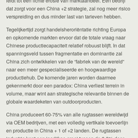
leidt tot een lichte erosie van marktaandeel. Een bedrijf
dat zorgt voor een China +2 strategie, zal nog meer risico
verspreiding en dus minder last van tarieven hebben.
Tegelijkertijd zorgt handelsheroriëntatie richting Europa
en opkomende markten ervoor dat de totale vraag naar
Chinese productiecapaciteit relatief robuust blijft. In dat
spanningsveld tussen fragmentatie en dominantie zal
China zich ontwikkelen van de “fabriek van de wereld”
naar een meer gespecialiseerde en hoogwaardige
productiehub. De komende jaren worden daarmee
gekenmerkt door een paradox: China verliest terrein in
volume, maar wint aan strategische relevantie binnen de
globale waardeketen van outdoorproducten.
China produceert 60-75% van alle rugtassen wereldwijd
via OEM bedrijven, met een volledig vertikale toevoerlijn
en productie in China + 1 of +2 landen. De rugtassen