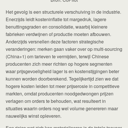
Het gevolg is een structurele verschuiving in de industrie.
Enerzijds leidt kosteninflatie tot margedruk, lagere
benuttingsgraden en consolidatie, waarbij kleinere
fabrieken verdwijnen of productie moeten afbouwen.
Anderzijds versnellen deze factoren strategische
veranderingen: merken gaan vaker over op multi-sourcing
(China+1) om tarieven te vermijden, terwijl Chinese
producenten zich meer richten op hogere segmenten
waar prijsgevoeligheid lager is en kostenstijgingen beter
kunnen worden doorberekend. Tegelijkertijd zien we dat
hogere kosten leiden tot meer prijserosie in competitieve
markten, omdat producenten noodgedwongen prijzen
verlagen om orders te behouden, wat resulteert in
situaties waarin orders nog wel volume genereren maar
nauwelijks winst opleveren.
Een risico wat zich kan materialiseren is de totale toevoer