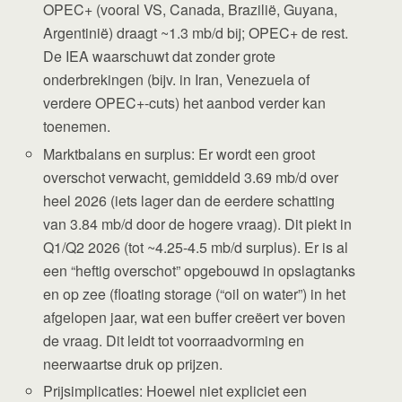
OPEC+ (vooral VS, Canada, Brazilië, Guyana,
Argentinië) draagt ~1.3 mb/d bij; OPEC+ de rest.
De IEA waarschuwt dat zonder grote
onderbrekingen (bijv. in Iran, Venezuela of
verdere OPEC+-cuts) het aanbod verder kan
toenemen.
Marktbalans en surplus: Er wordt een groot
overschot verwacht, gemiddeld 3.69 mb/d over
heel 2026 (iets lager dan de eerdere schatting
van 3.84 mb/d door de hogere vraag). Dit piekt in
Q1/Q2 2026 (tot ~4.25-4.5 mb/d surplus). Er is al
een “heftig overschot” opgebouwd in opslagtanks
en op zee (floating storage (“oil on water”) in het
afgelopen jaar, wat een buffer creëert ver boven
de vraag. Dit leidt tot voorraadvorming en
neerwaartse druk op prijzen.
Prijsimplicaties: Hoewel niet expliciet een