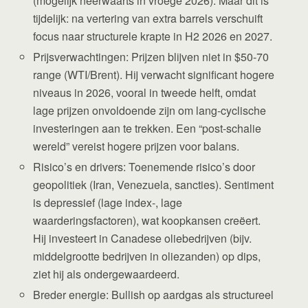
(mogelijk neerwaarts in vroege 2026). Maar dit is
tijdelijk: na vertering van extra barrels verschuift
focus naar structurele krapte in H2 2026 en 2027.
Prijsverwachtingen: Prijzen blijven niet in $50-70
range (WTI/Brent). Hij verwacht significant hogere
niveaus in 2026, vooral in tweede helft, omdat
lage prijzen onvoldoende zijn om lang-cyclische
investeringen aan te trekken. Een “post-schalie
wereld” vereist hogere prijzen voor balans.
Risico’s en drivers: Toenemende risico’s door
geopolitiek (Iran, Venezuela, sancties). Sentiment
is depressief (lage index-, lage
waarderingsfactoren), wat koopkansen creëert.
Hij investeert in Canadese oliebedrijven (bijv.
middelgrootte bedrijven in oliezanden) op dips,
ziet hij als ondergewaardeerd.
Breder energie: Bullish op aardgas als structureel