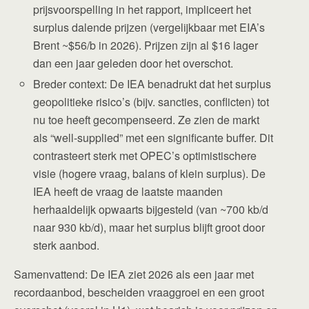
prijsvoorspelling in het rapport, impliceert het
surplus dalende prijzen (vergelijkbaar met EIA’s
Brent ~$56/b in 2026). Prijzen zijn al $16 lager
dan een jaar geleden door het overschot.
Breder context: De IEA benadrukt dat het surplus
geopolitieke risico’s (bijv. sancties, conflicten) tot
nu toe heeft gecompenseerd. Ze zien de markt
als “well-supplied” met een significante buffer. Dit
contrasteert sterk met OPEC’s optimistischere
visie (hogere vraag, balans of klein surplus). De
IEA heeft de vraag de laatste maanden
herhaaldelijk opwaarts bijgesteld (van ~700 kb/d
naar 930 kb/d), maar het surplus blijft groot door
sterk aanbod.
Samenvattend: De IEA ziet 2026 als een jaar met
recordaanbod, bescheiden vraaggroei en een groot