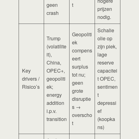
hogere
geen
t
prijzen
crash
nodig.
Schalie
Geopoliti
Trump
olie op
ek
(volatilite
zijn piek,
compens
it),
lage
eert
China,
reserve
surplus
Key
OPEC+,
capacitei
tot nu;
drivers /
geopoliti
t OPEC,
geen
Risico’s
ek;
sentimen
grote
energy
t
disruptie
addition
depressi
s →
i.p.v.
ef
overscho
transition
(koopka
t
ns)