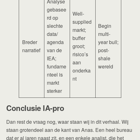
Analyse
gebasee
Well-
rd op
supplied
slechte
Begin
markt;
data/
multi-
buffer
Breder
agenda
year bull;
groot;
narratief
van de
post-
risico’s
IEA;
shale
aan
fundame
wereld
onderka
nteel is
nt
markt
sterker
Conclusie IA-pro
Dan rest de vraag nog, waar staan wij in dit verhaal. Wij
staan grotendeel aan de kant van Anas. Een heel bureau
dat er al jaren naast zit, en een enkele analist, die het