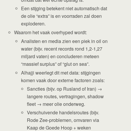
Een stijging betekent niet automatisch dat
de olie “extra” is en voorraden zal doen
exploderen.
Waarom het vaak overhyped wordt:
Analisten en media zien een piek in oil on
water (bijv. recent records rond 1,2-1,27
miljard vaten) en concluderen meteen
“massief surplus” of “glut on sea”.
Alhajji weerlegt dit met data: stijgingen
komen vaak door externe factoren zoals:
Sancties (bijv. op Rusland of Iran) →
langere routes, vertragingen, shadow
fleet → meer olie onderweg.
Verschuivende handelsroutes (bijv.
Rode Zee-problemen, omvaren via
Kaap de Goede Hoop + weken