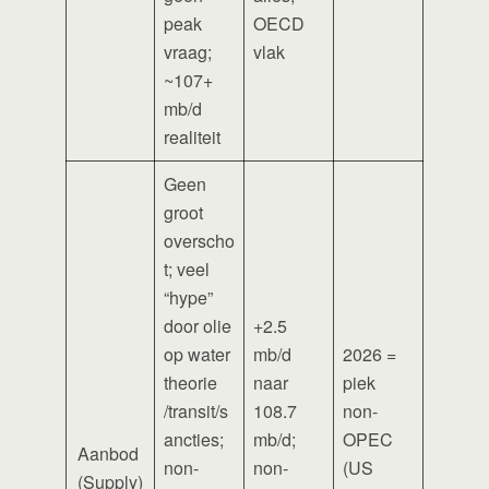
peak
OECD
vraag;
vlak
~107+
mb/d
realiteit
Geen
groot
overscho
t; veel
“hype”
door olie
+2.5
op water
mb/d
2026 =
theorie
naar
piek
/transit/s
108.7
non-
ancties;
mb/d;
OPEC
Aanbod
non-
non-
(US
(Supply)