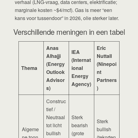
verhaal (LNG-vraag, data centers, elektrificatie;
marginale kosten ~$4/mcf). Gas is meer “een
kans voor tussendoor” in 2026, olie sterker later.
Verschillende meningen in een tabel
Anas
Eric
IEA
Alhajji
Nuttall
(Internat
(Energy
(Ninepoi
Thema
ional
Outlook
nt
Energy
Advisor
Partners
Agency)
s)
)
Construc
tief /
Neutraal
Sterk
Sterk
tot licht
bearish
Algeme
bullish
bullish
(grote
ne toon
(tekorten