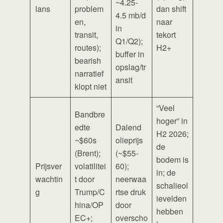
~4.25-
lans
problem
dan shift
4.5 mb/d
en,
naar
in
transit,
tekort
Q1/Q2);
routes);
H2+
buffer in
bearish
opslag/tr
narratief
ansit
klopt niet
“Veel
Bandbre
hoger” in
edte
Dalend
H2 2026;
~$60s
olieprijs
de
(Brent);
(~$55-
bodem is
Prijsver
volatilitei
60);
in; de
wachtin
t door
neerwaa
schalieol
g
Trump/C
rtse druk
ievelden
hina/OP
door
hebben
EC+;
overscho