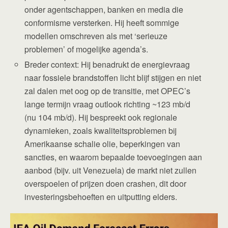
onder agentschappen, banken en media die
conformisme versterken. Hij heeft sommige
modellen omschreven als met ‘serieuze
problemen’ of mogelijke agenda’s.
Breder context: Hij benadrukt de energievraag
naar fossiele brandstoffen licht blijf stijgen en niet
zal dalen met oog op de transitie, met OPEC’s
lange termijn vraag outlook richting ~123 mb/d
(nu 104 mb/d). Hij bespreekt ook regionale
dynamieken, zoals kwaliteitsproblemen bij
Amerikaanse schalie olie, beperkingen van
sancties, en waarom bepaalde toevoegingen aan
aanbod (bijv. uit Venezuela) de markt niet zullen
overspoelen of prijzen doen crashen, dit door
investeringsbehoeften en uitputting elders.