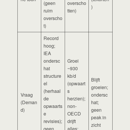
(geen
overscho
)
ruim
tten)
overscho
t)
Record
hoog;
IEA
ondersc
Groei
hat
~930
structure
kb/d
Blijft
el
(opwaart
groeien;
(herhaal
s
Vraag
ondersc
de
herzien);
(Deman
hat;
opwaarts
non-
d)
geen
e
OECD
peak in
revisies);
drijft
zicht
geen
alles;