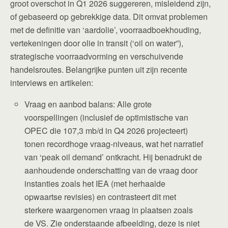
groot overschot in Q1 2026 suggereren, misleidend zijn,
of gebaseerd op gebrekkige data. Dit omvat problemen
met de definitie van ‘aardolie’, voorraadboekhouding,
vertekeningen door olie in transit (‘oil on water”),
strategische voorraadvorming en verschuivende
handelsroutes. Belangrijke punten uit zijn recente
interviews en artikelen:
Vraag en aanbod balans: Alle grote
voorspellingen (inclusief de optimistische van
OPEC die 107,3 mb/d in Q4 2026 projecteert)
tonen recordhoge vraag-niveaus, wat het narratief
van ‘peak oil demand’ ontkracht. Hij benadrukt de
aanhoudende onderschatting van de vraag door
instanties zoals het IEA (met herhaalde
opwaartse revisies) en contrasteert dit met
sterkere waargenomen vraag in plaatsen zoals
de VS. Zie onderstaande afbeelding, deze is niet