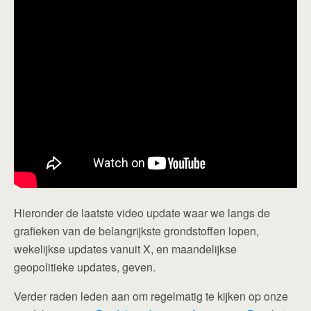
Hieronder de laatste video update waar we langs de
grafieken van de belangrijkste grondstoffen lopen,
wekelijkse updates vanuit X, en maandelijkse
geopolitieke updates, geven.
Verder raden leden aan om regelmatig te kijken op onze