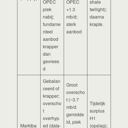
OPEC
OPEC
shale
piek
+1.3
twilight);
nabij;
mb/d;
daarna
fundame
sterk
krapte.
nteel
aanbod
aanbod
krapper
dan
gevrees
d
Gebalan
Groot
ceerd of
overscho
krapper;
t (~3.7
overscho
Tijdelijk
mb/d
t
surplus
gemidde
overhyp
H1
ld, piek
Marktba
ed (data-
(opslag);