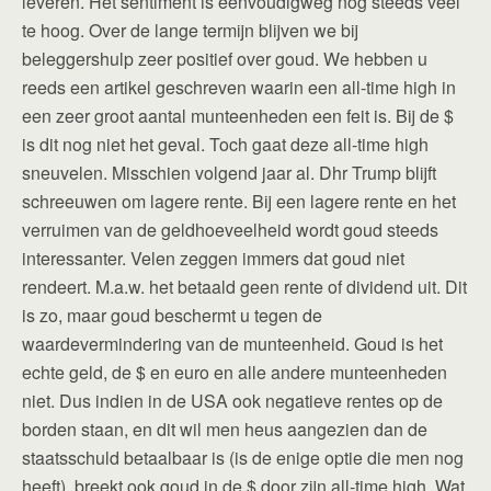
leveren. Het sentiment is eenvoudigweg nog steeds veel
te hoog. Over de lange termijn blijven we bij
beleggershulp zeer positief over goud. We hebben u
reeds een artikel geschreven waarin een all-time high in
een zeer groot aantal munteenheden een feit is. Bij de $
is dit nog niet het geval. Toch gaat deze all-time high
sneuvelen. Misschien volgend jaar al. Dhr Trump blijft
schreeuwen om lagere rente. Bij een lagere rente en het
verruimen van de geldhoeveelheid wordt goud steeds
interessanter. Velen zeggen immers dat goud niet
rendeert. M.a.w. het betaald geen rente of dividend uit. Dit
is zo, maar goud beschermt u tegen de
waardevermindering van de munteenheid. Goud is het
echte geld, de $ en euro en alle andere munteenheden
niet. Dus indien in de USA ook negatieve rentes op de
borden staan, en dit wil men heus aangezien dan de
staatsschuld betaalbaar is (is de enige optie die men nog
heeft), breekt ook goud in de $ door zijn all-time high. Wat