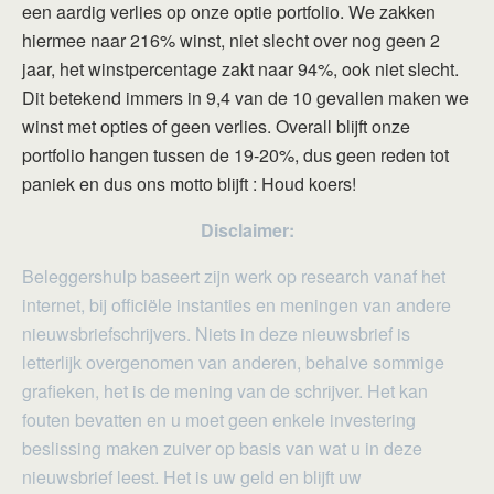
een aardig verlies op onze optie portfolio. We zakken
hiermee naar 216% winst, niet slecht over nog geen 2
jaar, het winstpercentage zakt naar 94%, ook niet slecht.
Dit betekend immers in 9,4 van de 10 gevallen maken we
winst met opties of geen verlies. Overall blijft onze
portfolio hangen tussen de 19-20%, dus geen reden tot
paniek en dus ons motto blijft : Houd koers!
Disclaimer:
Beleggershulp baseert zijn werk op research vanaf het
internet, bij officiële instanties en meningen van andere
nieuwsbriefschrijvers. Niets in deze nieuwsbrief is
letterlijk overgenomen van anderen, behalve sommige
grafieken, het is de mening van de schrijver. Het kan
fouten bevatten en u moet geen enkele investering
beslissing maken zuiver op basis van wat u in deze
nieuwsbrief leest. Het is uw geld en blijft uw