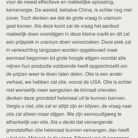
voor de meest effectieve en makkelijke oplossing,
kernenergie. De wereld, behalve China, is echter nog niet
zover. Toch denken we dat de grote vraag in uranium
gaat komen. Als deze komt zal de vraag het aanbod
makkelijk doen overstijgen in deze kleine markt en dit zal
een prijspiek in uranium doen veroorzaken. Deze piek zal
in verwachting langzaam worden opgebouwd maar
eenmaal begonnen tot grote hoogte stijgen voordat alle
mijnen hun productie voldoende heeft opgeschroefd om
de prijzen weer te doen laten dalen. Olie is een ander
verhaal, we hebben zat olie, vooral de USA. Olie is echter
niet wenselijk meer aangezien de klimaat vrienden
denken deze grondstof helemaal uit te kunnen bannen.
Vergis u niet, olie zal er altijd zijn en blijven, de vraag naar
olie zal alleen maar stijgen. We zijn eenvoudigweg te
afhankelijk van olie. Als u denkt dat vervangende
grondstoffen olie helemaal kunnen vervangen, dan heeft
u het mis. Met wat, is de vraag. Ethanol vanuit gewassen.