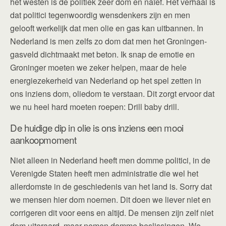
het westen is de politiek zeer dom en naïef. Het verhaal is
dat politici tegenwoordig wensdenkers zijn en men
gelooft werkelijk dat men olie en gas kan uitbannen. In
Nederland is men zelfs zo dom dat men het Groningen-
gasveld dichtmaakt met beton. Ik snap de emotie en
Groninger moeten we zeker helpen, maar de hele
energiezekerheid van Nederland op het spel zetten in
ons inziens dom, oliedom te verstaan. Dit zorgt ervoor dat
we nu heel hard moeten roepen: Drill baby drill.
De huidige dip in olie is ons inziens een mooi
aankoopmoment
Niet alleen in Nederland heeft men domme politici, in de
Verenigde Staten heeft men administratie die wel het
allerdomste in de geschiedenis van het land is. Sorry dat
we mensen hier dom noemen. Dit doen we liever niet en
corrigeren dit voor eens en altijd. De mensen zijn zelf niet
dom uiteraard, maar nemen domme beslissingen. We