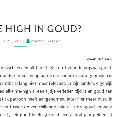
ALL
E HIGH IN GOUD?
TIME
HIGH
us 25, 2019
Martin Belder
IN
GOUD?
week 34 / jaar 2
 misschien een all-time-high komt voor de prijs van goud.
r andere mensen op aarde die andere valuta gebruiken is
ntikt al lang niet meer relevant. Er zijn landen, eigenlijk
 all-time-high al een tijdje verleden tijd is en goud ten
stick patroon heeft aangenomen, later hier meer over. In
 zien tussen de verschillende valuta’s t.o.v. goud en waar
men fysiek goud heeft gekocht een aantal jaar gelden. U