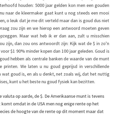
achterhoofd houden: 5000 jaar gelden kon men een gouden
nu naar de kleermaker gaat kunt u nog steeds een mooi
en, o leuk dat je me dit verteld maar dan is goud dus niet
vraag zou zijn en we hierop een antwoord moeten geven
pzeggen. Maar wat heb ik er dan aan, zult u misschien
u zijn, dan zou ons antwoordt zijn: Kijk wat de $ in zo’n
nu voor $1 90% minder kopen dan 100 jaar geleden. Goud is
oud hebben als centrale banken de waarde van de munt
e printen. We laten u nu goud geprijsd in verschillende
wat goud is, en als u denkt, net zoals wij, dat het nuttig
ises, kunt u het beste nu goud fysiek kan bezitten.
 valuta op aarde, de $. De Amerikaanse munt is tevens
t komt omdat in de USA men nog enige rente op het
recies de hoogte van de rente op dit moment maar dat