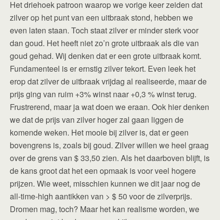
Het driehoek patroon waarop we vorige keer zeiden dat
zilver op het punt van een uitbraak stond, hebben we
even laten staan. Toch staat zilver er minder sterk voor
dan goud. Het heeft niet zo’n grote uitbraak als die van
goud gehad. Wij denken dat er een grote uitbraak komt.
Fundamenteel is er ernstig zilver tekort. Even leek het
erop dat zilver de uitbraak vrijdag al realiseerde, maar de
prijs ging van ruim +3% winst naar +0,3 % winst terug.
Frustrerend, maar ja wat doen we eraan. Ook hier denken
we dat de prijs van zilver hoger zal gaan liggen de
komende weken. Het mooie bij zilver is, dat er geen
bovengrens is, zoals bij goud. Zilver willen we heel graag
over de grens van $ 33,50 zien. Als het daarboven blijft, is
de kans groot dat het een opmaak is voor veel hogere
prijzen. Wie weet, misschien kunnen we dit jaar nog de
all-time-high aantikken van > $ 50 voor de zilverprijs.
Dromen mag, toch? Maar het kan realisme worden, we