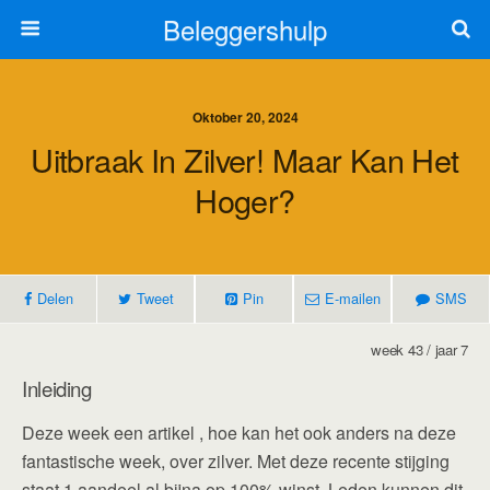
Beleggershulp
Oktober 20, 2024
Uitbraak In Zilver! Maar Kan Het
Hoger?
Delen
Tweet
Pin
E-mailen
SMS
week 43 / jaar 7
Inleiding
Deze week een artikel , hoe kan het ook anders na deze
fantastische week, over zilver. Met deze recente stijging
staat 1 aandeel al bijna op 100% winst. Leden kunnen dit