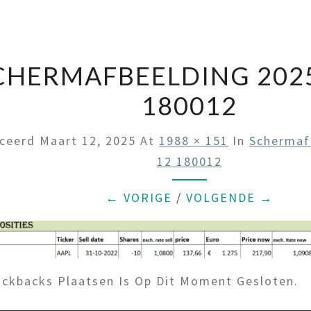
CHERMAFBEELDING 2025
180012
iceerd
Maart 12, 2025
At
1988 × 151
In
Schermaf
12 180012
← VORIGE
/
VOLGENDE →
ckbacks Plaatsen Is Op Dit Moment Gesloten.